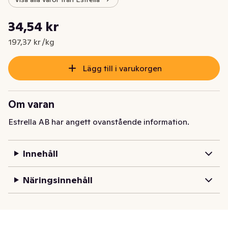
Styckpris: 197,37 kr /kg
34,54 kr
Nuvarande pris är: 34,54 kr
197,37 kr /kg
Lägg till i varukorgen
Om varan
Estrella AB har angett ovanstående information.
Innehåll
Näringsinnehåll