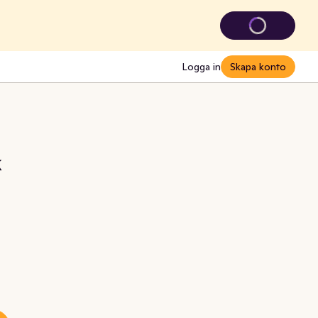
Logga in
Skapa konto
k