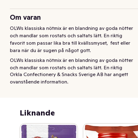
Om varan
OLWs klassiska nötmix är en blandning av goda nötter 
och mandlar som rostats och saltats lätt. En riktig 
favorit som passar lika bra till kvällssmyset,  fest eller 
bara när du är sugen på något gott.
OLWs klassiska nötmix är en blandning av goda nötter 
och mandlar som rostats och saltats lätt. En riktig 
Orkla Confectionery & Snacks Sverige AB har angett
favorit som passar lika bra till kvällssmyset,  fest eller 
ovanstående information.
bara när du är sugen på något gott.
Liknande