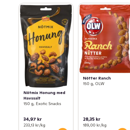
Nötter Ranch
150 g, OLW
Nötmix Honung med
Havssalt
150 g, Exotic Snacks
34,97 kr
28,35 kr
233,13 kr /kg
189,00 kr /kg