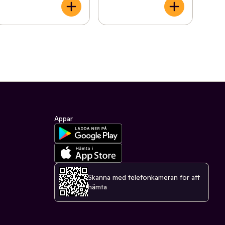
Appar
Skanna med telefonkameran för att
hämta