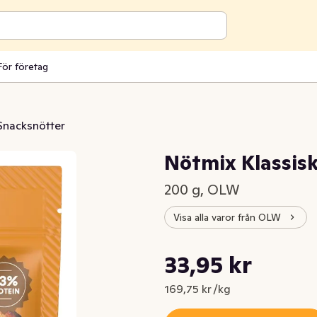
För företag
Snacksnötter
Nötmix Klassis
200 g, OLW
Visa alla varor från OLW
Styckpris: 169,75 kr /kg
33,95 kr
Nuvarande pris är: 33,95 kr
169,75 kr /kg