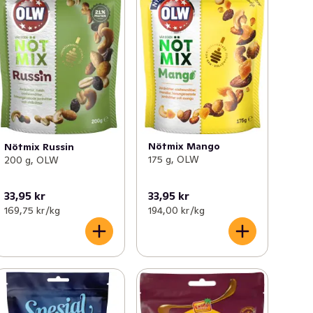
Nötmix Mango
Nötmix Russin
175 g, OLW
200 g, OLW
33,95 kr
33,95 kr
169,75 kr /kg
194,00 kr /kg