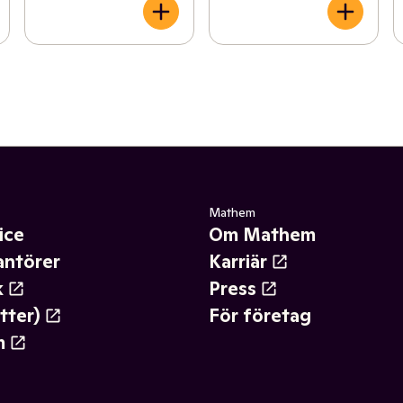
Mathem
ice
Om Mathem
antörer
Karriär
k
Press
tter)
För företag
m