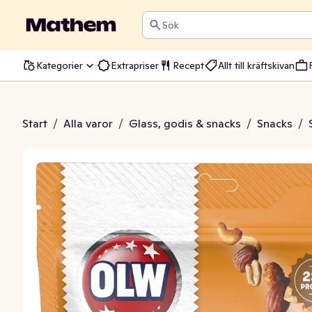
Sök
Kategorier
Extrapriser
Recept
Allt till kräftskivan
mix Klassisk
Start
/
Alla varor
/
Glass, godis & snacks
/
Snacks
/