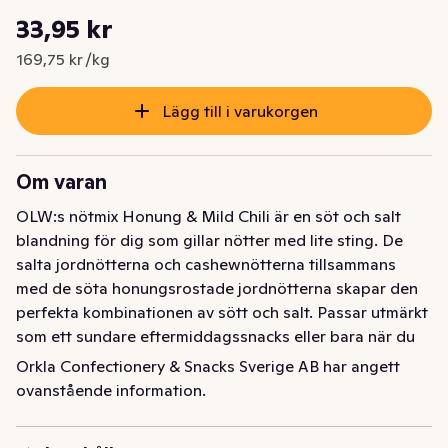
Styckpris: 169,75 kr /kg
33,95 kr
Nuvarande pris är: 33,95 kr
169,75 kr /kg
Lägg till i varukorgen
Om varan
OLW:s nötmix Honung & Mild Chili är en söt och salt 
blandning för dig som gillar nötter med lite sting. De 
salta jordnötterna och cashewnötterna tillsammans 
med de söta honungsrostade jordnötterna skapar den 
perfekta kombinationen av sött och salt. Passar utmärkt 
som ett sundare eftermiddagssnacks eller bara när du 
vill ha något gott.
Orkla Confectionery & Snacks Sverige AB har angett
ovanstående information.
OLWs nötmix Honung & Mild Chili är en söt och salt 
blandning för dig som gillar nötter med lite sting. De 
salta jordnötterna och cashewnötterna tillsammans 