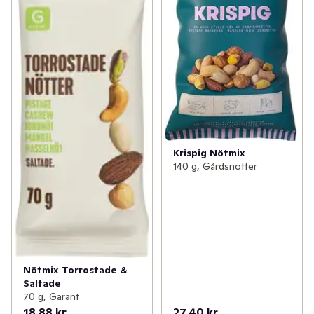
Krispig Nötmix
140 g, Gårdsnötter
Nötmix Torrostade &
Saltade
70 g, Garant
18,88 kr
27,40 kr