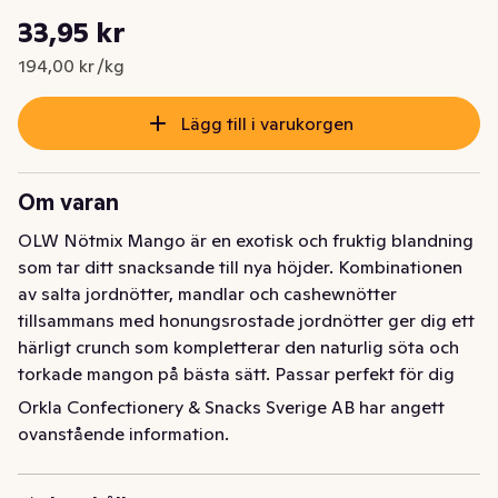
Styckpris: 194,00 kr /kg
33,95 kr
Nuvarande pris är: 33,95 kr
194,00 kr /kg
Lägg till i varukorgen
Om varan
OLW Nötmix Mango är en exotisk och fruktig blandning 
som tar ditt snacksande till nya höjder. Kombinationen 
av salta jordnötter, mandlar och cashewnötter 
tillsammans med honungsrostade jordnötter ger dig ett 
härligt crunch som kompletterar den naturlig söta och 
torkade mangon på bästa sätt. Passar perfekt för dig 
som vill ha ett smakfullt mellanmål eller sätta guldkant 
Orkla Confectionery & Snacks Sverige AB har angett
på din egen stund.
ovanstående information.