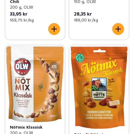
Chili
150 g, OLW
200 g, OLW
33,95 kr
28,35 kr
169,75 kr /kg
189,00 kr /kg
Nötmix Klassisk
200 g, OLW