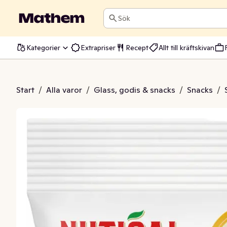
Sök
Kategorier
Extrapriser
Recept
Allt till kräftskivan
Sweet & Salty Mix
Start
/
Alla varor
/
Glass, godis & snacks
/
Snacks
/