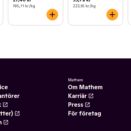
195,71 kr /kg
223,16 kr /kg
Mathem
ice
Om Mathem
antörer
Karriär
k
Press
tter)
För företag
m