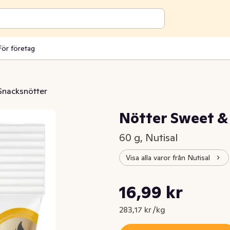
För företag
Snacksnötter
Nötter Sweet & 
60 g, Nutisal
Visa alla varor från Nutisal
Styckpris: 283,17 kr /kg
16,99 kr
Nuvarande pris är: 16,99 kr
283,17 kr /kg