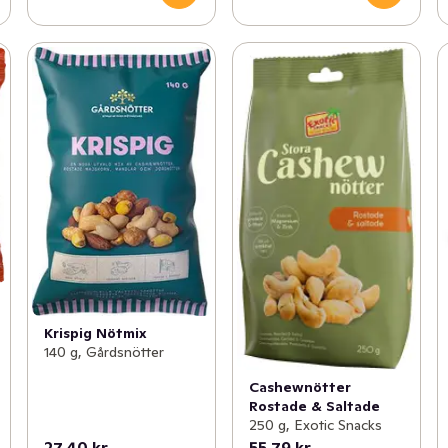
Krispig Nötmix
140 g, Gårdsnötter
Cashewnötter
Rostade & Saltade
250 g, Exotic Snacks
27,40 kr
55,79 kr