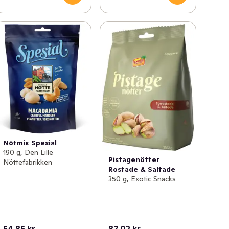
Nötmix Spesial
190 g, Den Lille
Pistagenötter
Nöttefabrikken
Rostade & Saltade
350 g, Exotic Snacks
54,85 kr
87,02 kr