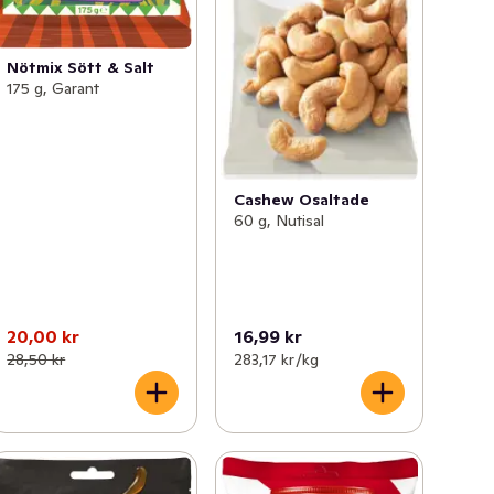
Nötmix Sött & Salt
175 g, Garant
Cashew Osaltade
60 g, Nutisal
20,00 kr
16,99 kr
28,50 kr
283,17 kr /kg