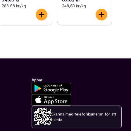
288,68 kr /kg
248,63 kr /kg
Appar
Skanna med telefonkameran för att
hämta