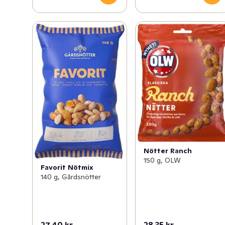
Nötter Ranch
150 g, OLW
Favorit Nötmix
140 g, Gårdsnötter
27,40 kr
28,35 kr