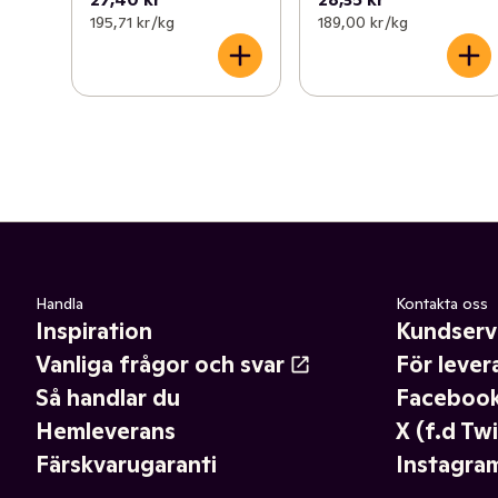
195,71 kr /kg
189,00 kr /kg
Handla
Kontakta oss
Inspiration
Kundserv
Vanliga frågor och svar
För lever
Så handlar du
Faceboo
Hemleverans
X (f.d Twi
Färskvarugaranti
Instagra