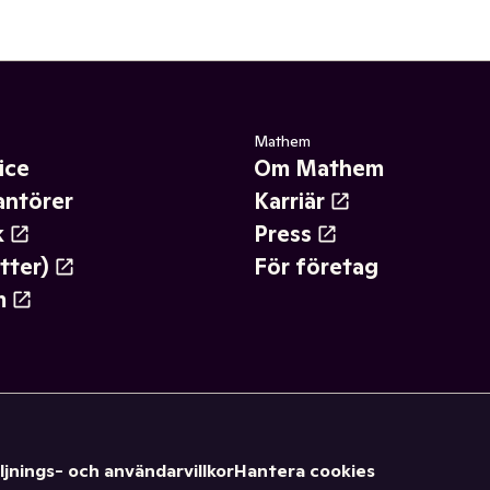
Mathem
ice
Om Mathem
antörer
Karriär
k
Press
tter)
För företag
m
ljnings- och användarvillkor
Hantera cookies