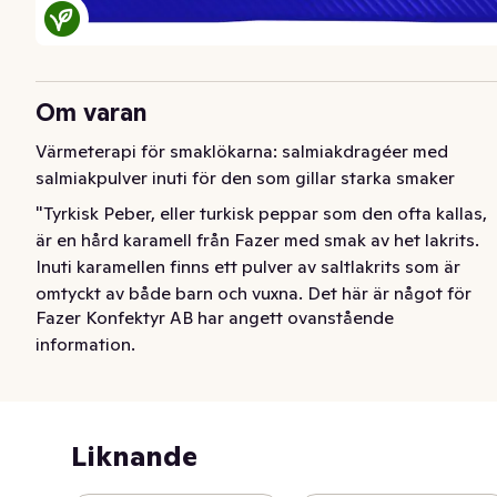
Om varan
Värmeterapi för smaklökarna: salmiakdragéer med 
salmiakpulver inuti för den som gillar starka smaker
"Tyrkisk Peber, eller turkisk peppar som den ofta kallas, 
är en hård karamell från Fazer med smak av het lakrits. 
Inuti karamellen finns ett pulver av saltlakrits som är 
omtyckt av både barn och vuxna. Det här är något för 
Fazer Konfektyr AB har angett ovanstående
dig som är vegan då Tyrkisk Peber är vegansk. "
information.
Liknande