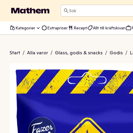
Sök
Kategorier
Extrapriser
Recept
Allt till kräftskivan
 Peppar Original
Start
/
Alla varor
/
Glass, godis & snacks
/
Godis
/
L