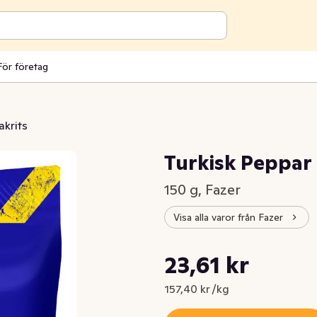
För företag
akrits
Turkisk Peppar 
150 g, Fazer
Visa alla varor från Fazer
Styckpris: 157,40 kr /kg
23,61 kr
Nuvarande pris är: 23,61 kr
157,40 kr /kg