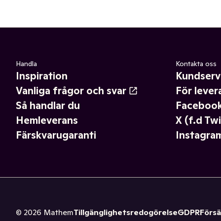
Handla
Kontakta oss
Inspiration
Kundserv
Vanliga frågor och svar
För lever
Så handlar du
Faceboo
Hemleverans
X (f.d Twi
Färskvarugaranti
Instagra
©
2026
Mathem
Tillgänglighetsredogörelse
GDPR
Försä