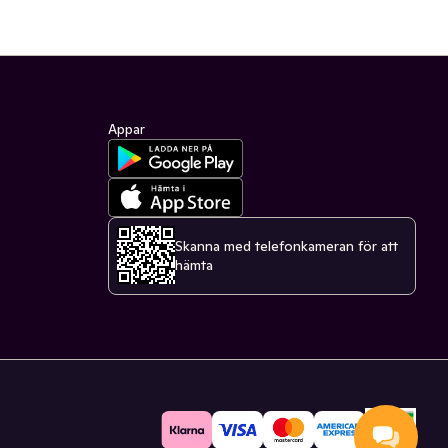
Appar
Skanna med telefonkameran för att
hämta