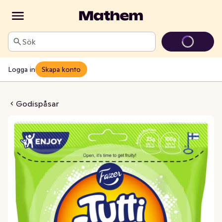
Sök
Logga in
Skapa konto
 Frutti Sour
Godispåsar