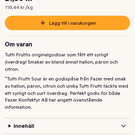
Nuvarande pris är: 21,50 kr
119,44 kr /kg
Lägg till i varukorgen
Om varan
Tutti Fruttis originalgodisar som fått ett syrligt 
överdrag! Smaker av bland annat hallon, päron och 
citron.
"Tutti Frutti Sour är en godispåse från Fazer med smak 
av hallon, päron, citron och unika Tutti Frutti täckta med 
ett syrligt och surt överdrag. Perfekt godis för både 
Fazer Konfektyr AB har angett ovanstående
barn, vuxna och dig som är vegan då Tutti Frutti är 
information.
gelatinfri och vegansk. Den är tillverkad med naturliga 
färg och smakämnen från naturliga juicer och färger 
från både frukt och grönsaker. "
Innehåll