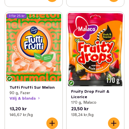
3 för 25 kr
Tutti Frutti Sur Melon
Fruity Drop Fruit &
90 g, Fazer
Licorice
Välj & blanda
170 g, Malaco
13,20 kr
23,50 kr
146,67 kr /kg
138,24 kr /kg