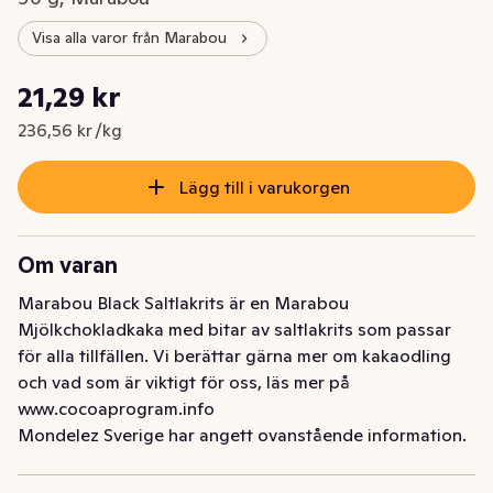
Visa alla varor från Marabou
Styckpris: 236,56 kr /kg
21,29 kr
Nuvarande pris är: 21,29 kr
236,56 kr /kg
Lägg till i varukorgen
Om varan
Marabou Black Saltlakrits är en Marabou 
Mjölkchokladkaka med bitar av saltlakrits som passar 
för alla tillfällen. Vi berättar gärna mer om kakaodling 
och vad som är viktigt för oss, läs mer på 
www.cocoaprogram.info
Mondelez Sverige har angett ovanstående information.