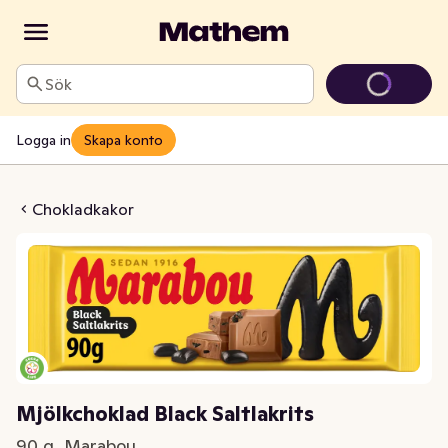
Sök
Logga in
Skapa konto
d Black Saltlakrits
Chokladkakor
Mjölkchoklad Black Saltlakrits
90 g, Marabou