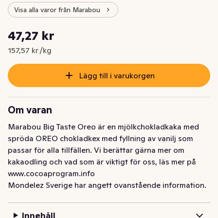
Visa alla varor från Marabou
Styckpris: 157,57 kr /kg
47,27 kr
Nuvarande pris är: 47,27 kr
157,57 kr /kg
Lägg till i varukorgen
Om varan
Marabou Big Taste Oreo är en mjölkchokladkaka med 
spröda OREO chokladkex med fyllning av vanilj som 
passar för alla tillfällen. Vi berättar gärna mer om 
kakaodling och vad som är viktigt för oss, läs mer på 
www.cocoaprogram.info
Mondelez Sverige har angett ovanstående information.
Innehåll