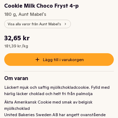
Cookie Milk Choco Fryst 4-p
180 g, Aunt Mabel's
Visa alla varor från Aunt Mabel's
Styckpris: 181,39 kr /kg
32,65 kr
Nuvarande pris är: 32,65 kr
181,39 kr /kg
Lägg till i varukorgen
Om varan
Läckert mjuk och saftig mjölkchokladcookie. Fylld med 
härlig läcker choklad och helt fri från palmolja
Äkta Amerikansk Cookie med smak av belgisk 
mjölkchoklad
United Bakeries Sweden AB har angett ovanstående