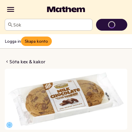
Sök
Logga in
Skapa konto
k Choco Fryst 4-p
Söta kex & kakor