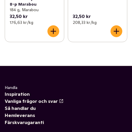
8-p Marabou
184 g, Marabou
32,50 kr
32,50 kr
176,63 kr /kg
208,33 kr /kg
Handla
Inspiration
Vanliga frågor och svar
Så handlar du
Hemleverans
Färskvarugaranti