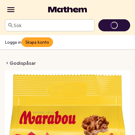
Sök
Logga in
Skapa konto
im Bites
Godispåsar