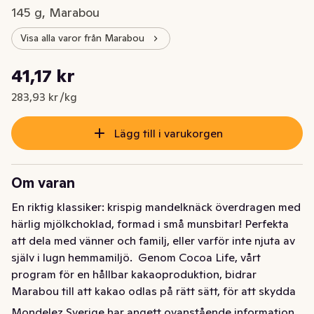
145 g, Marabou
Visa alla varor från Marabou
Styckpris: 283,93 kr /kg
41,17 kr
Nuvarande pris är: 41,17 kr
283,93 kr /kg
Lägg till i varukorgen
Om varan
En riktig klassiker: krispig mandelknäck överdragen med 
härlig mjölkchoklad, formad i små munsbitar! Perfekta 
att dela med vänner och familj, eller varför inte njuta av 
själv i lugn hemmamiljö.  Genom Cocoa Life, vårt 
program för en hållbar kakaoproduktion, bidrar 
Marabou till att kakao odlas på rätt sätt, för att skydda 
planeten och respektera mänskliga rättigheter i vår 
Mondelez Sverige har angett ovanstående information.