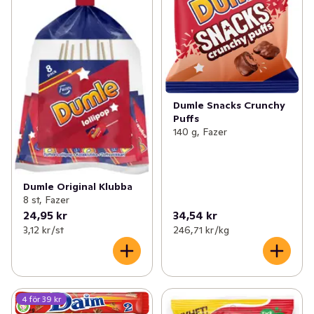
Dumle Snacks Crunchy
Puffs
140 g, Fazer
Dumle Original Klubba
8 st, Fazer
24,95 kr
34,54 kr
3,12 kr /st
246,71 kr /kg
4 för 39 kr