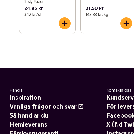
8 st, Fazer
24,95 kr
21,50 kr
3,12 kr /st
143,33 kr /kg
Handla
Kontakta oss
Inspiration
Kundserv
Vanliga frågor och svar
För lever
Så handlar du
Faceboo
Hemleverans
X (f.d Twi
Färskvarugaranti
Instagra