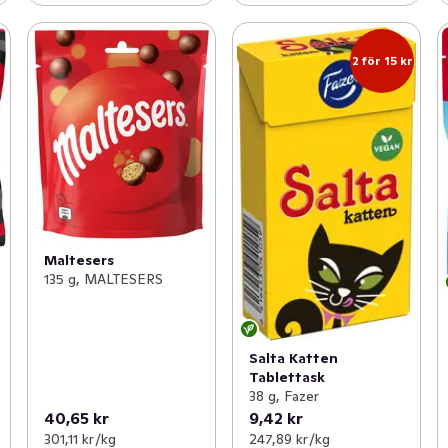
2 för 15 kr
Maltesers
135 g, MALTESERS
Salta Katten
Tablettask
38 g, Fazer
40,65 kr
9,42 kr
301,11 kr /kg
247,89 kr /kg