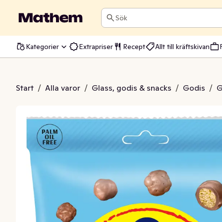
Sök
Kategorier
Extrapriser
Recept
Allt till kräftskivan
lå Salty Snacks
Start
/
Alla varor
/
Glass, godis & snacks
/
Godis
/
G