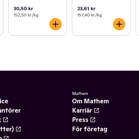
30,50 kr
23,61 kr
152,50 kr /kg
157,40 kr /kg
Mathem
ice
Om Mathem
antörer
Karriär
k
Press
tter)
För företag
m