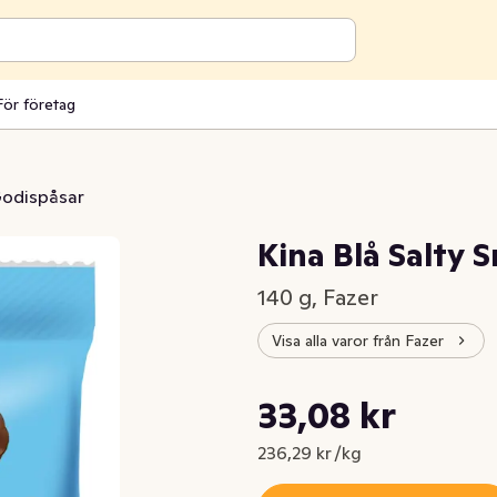
För företag
odispåsar
Kina Blå Salty 
140 g, Fazer
Visa alla varor från Fazer
Styckpris: 236,29 kr /kg
33,08 kr
Nuvarande pris är: 33,08 kr
236,29 kr /kg