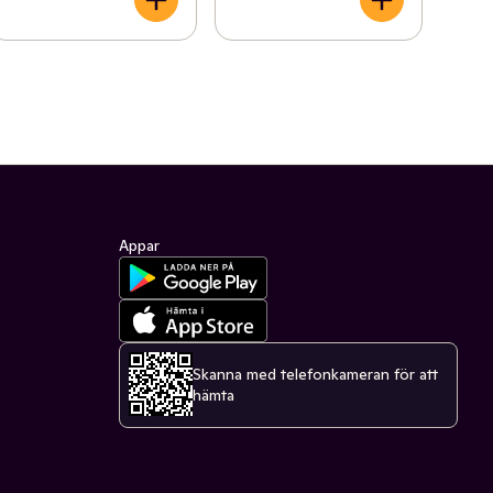
Appar
Skanna med telefonkameran för att
hämta