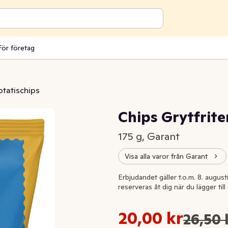
För företag
otatischips
Chips Grytfrite
175 g, Garant
Visa alla varor från Garant
Extrapris
Erbjudandet gäller t.o.m. 8. august
reserveras åt dig när du lägger til
Styckpris: 114,29 kr /kg
20,00 kr
26,50 