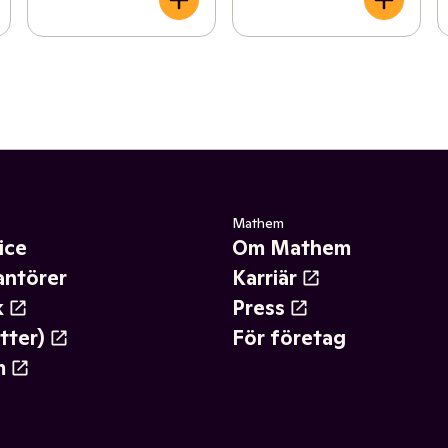
Mathem
ice
Om Mathem
antörer
Karriär
k
Press
tter)
För företag
m