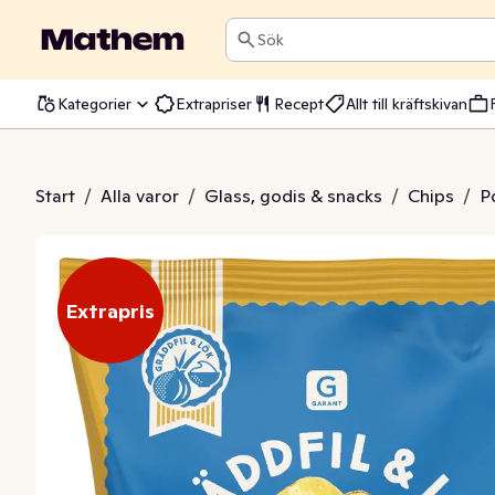
Sök
Kategorier
Extrapriser
Recept
Allt till kräftskivan
iterade Gräddfil & Lök
Start
/
Alla varor
/
Glass, godis & snacks
/
Chips
/
P
Extrapris