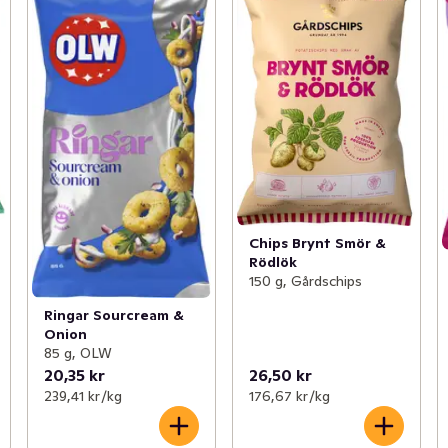
Chips Brynt Smör &
Rödlök
150 g, Gårdschips
Ringar Sourcream &
Onion
85 g, OLW
20,35 kr
26,50 kr
239,41 kr /kg
176,67 kr /kg