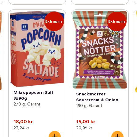
Extrapris
Extrapris
Mikropopcorn Salt
Snacksnötter
3x90g
Sourcream & Onion
270 g, Garant
150 g, Garant
18,00 kr
15,00 kr
22,24 kr
20,95 kr