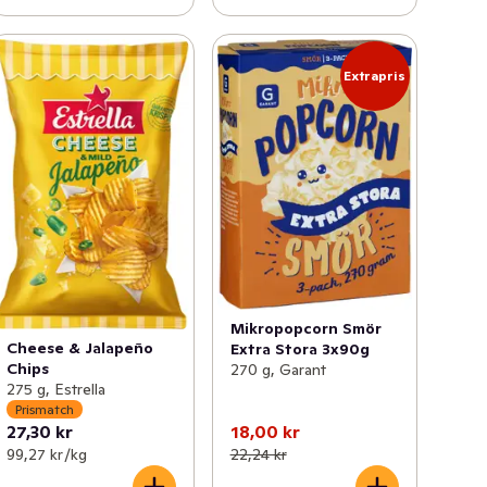
Extrapris
Mikropopcorn Smör
Cheese & Jalapeño
Extra Stora 3x90g
Chips
270 g, Garant
275 g, Estrella
Prismatch
27,30 kr
18,00 kr
99,27 kr /kg
22,24 kr