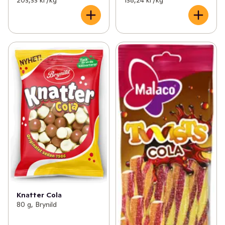
203,33 kr /kg
138,24 kr /kg
Knatter Cola
80 g, Brynild