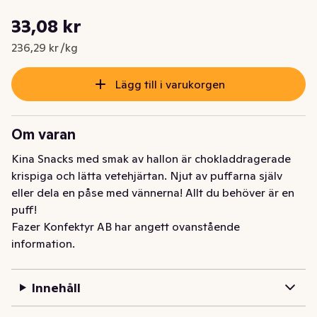
Styckpris: 236,29 kr /kg
33,08 kr
Nuvarande pris är: 33,08 kr
236,29 kr /kg
Lägg till i varukorgen
Om varan
Kina Snacks med smak av hallon är chokladdragerade 
krispiga och lätta vetehjärtan. Njut av puffarna själv 
eller dela en påse med vännerna! Allt du behöver är en 
puff!
Fazer Konfektyr AB har angett ovanstående
information.
Innehåll