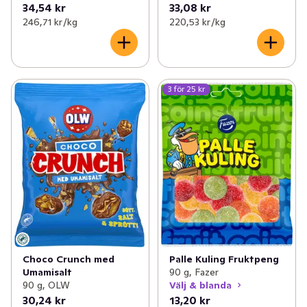
34,54 kr
33,08 kr
246,71 kr /kg
220,53 kr /kg
3 för 25 kr
Choco Crunch med
Palle Kuling Fruktpeng
Umamisalt
90 g, Fazer
90 g, OLW
Välj & blanda
30,24 kr
13,20 kr