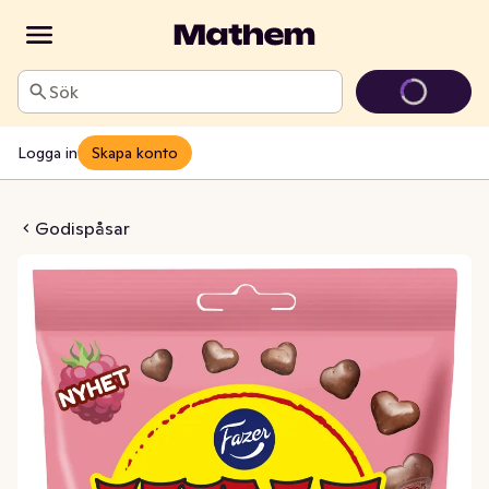
Sök
Logga in
Skapa konto
nacks Hallon
Godispåsar