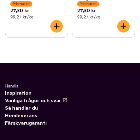
Prismatch
Prismatch
27,30 kr
27,30 kr
99,27 kr /kg
99,27 kr /kg
Handla
Inspiration
Vanliga frågor och svar
Så handlar du
Hemleverans
Färskvarugaranti