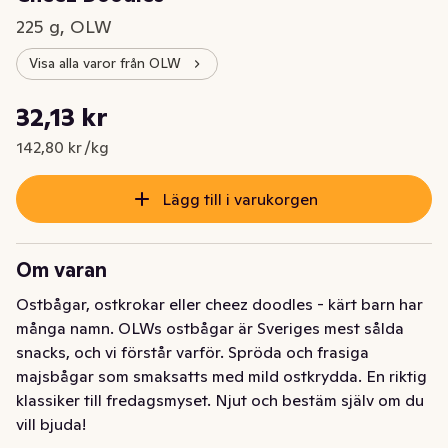
225 g, OLW
Visa alla varor från OLW
Styckpris: 142,80 kr /kg
32,13 kr
Nuvarande pris är: 32,13 kr
142,80 kr /kg
Lägg till i varukorgen
Om varan
Ostbågar, ostkrokar eller cheez doodles - kärt barn har 
många namn. OLWs ostbågar är Sveriges mest sålda 
snacks, och vi förstår varför. Spröda och frasiga 
majsbågar som smaksatts med mild ostkrydda. En riktig 
klassiker till fredagsmyset. Njut och bestäm själv om du 
vill bjuda!