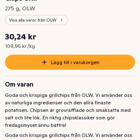
275 g, OLW
Visa alla varor från OLW
Styckpris: 109,96 kr /kg
30,24 kr
Nuvarande pris är: 30,24 kr
109,96 kr /kg
Lägg till i varukorgen
Om varan
Goda och krispiga grillchips från OLW. Vi använder oss 
av naturliga ingredienser och den allra finaste 
potatisen. Chipsen är grovräfflade och smaksatta med 
salt och lite lök. En riktig chipsklassiker som gör 
fredagsmyset ännu bättre!
Goda och krispiga grillchips från OLW. Vi använder oss 