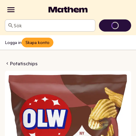
Sök
Logga in
Skapa konto
ips Grill
Potatischips