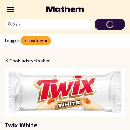
Sök
Logga in
Skapa konto
ix White
Chokladstycksaker
Twix White