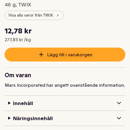
46 g, TWIX
Visa alla varor från TWIX
Styckpris: 277,83 kr /kg
12,78 kr
Nuvarande pris är: 12,78 kr
277,83 kr /kg
Lägg till i varukorgen
Om varan
Mars Incorporated har angett ovanstående information.
Innehåll
Näringsinnehåll