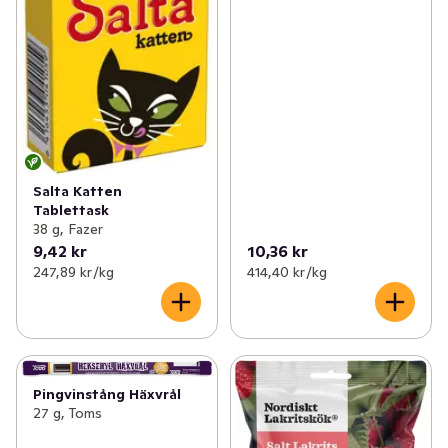
Salta Katten
Tablettask
38 g, Fazer
9,42 kr
10,36 kr
247,89 kr /kg
414,40 kr /kg
Pingvinstång Häxvrål
27 g, Toms