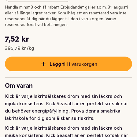
Handla minst 3 och få rabatt Erbjudandet gäller t.o.m. 31. augusti
eller så länge lagret räcker. Kom ihåg att en rabatterad vara inte
reserveras åt dig när du lägger till den i varukorgen. Varan
reserveras först vid betalningen.
Styckpris: 395,79 kr /kg
7,52 kr
Nuvarande pris är: 7,52 kr
395,79 kr /kg
Lägg till i varukorgen
Om varan
Kick är varje lakritsälskares dröm med sin läckra och 
mjuka konsistens. Kick Seasalt är en perfekt sötsak när 
du behöver energipåfyllning. Prova denna smakrika 
lakritskola för dig som älskar saltlakrits.
Kick är varje lakritsälskares dröm med sin läckra och 
mjuka konsistens. Kick Seasalt är en perfekt sötsak när 