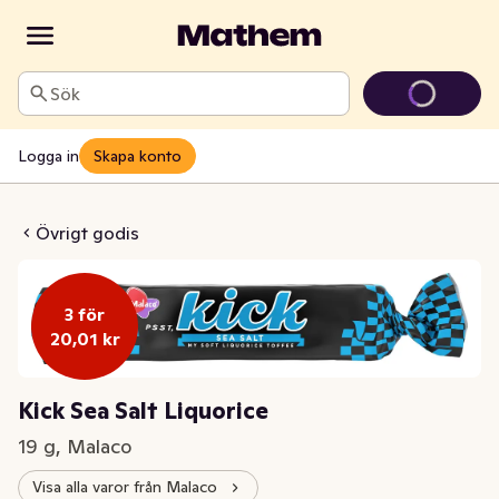
Sök
Logga in
Skapa konto
 Salt Liquorice
Övrigt godis
3 för
20,01 kr
Kick Sea Salt Liquorice
19 g, Malaco
Visa alla varor från Malaco