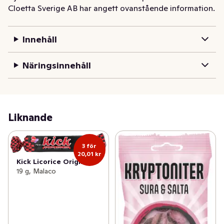
Cloetta Sverige AB har angett ovanstående information.
du behöver energipåfyllning. Prova denna smakrika 
lakritskola för dig som älskar saltlakrits.
Innehåll
Näringsinnehåll
Liknande
3 för
20,01 kr
Kick Licorice Original
19 g, Malaco