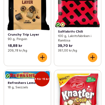
Saltlakrits Chili
Crunchy Trip Layer
100 g, Lakritsfabriken i
90 g, Pingvin
Ramlösa
18,88 kr
39,70 kr
209,78 kr /kg
397,00 kr /kg
3 för 15 kr
Refreshers Lemon
18 g, Swizzels