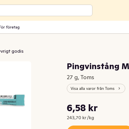
För företag
vrigt godis
Pingvinstång M
27 g, Toms
Visa alla varor från Toms
Styckpris: 243,70 kr /kg
6,58 kr
Nuvarande pris är: 6,58 kr
243,70 kr /kg