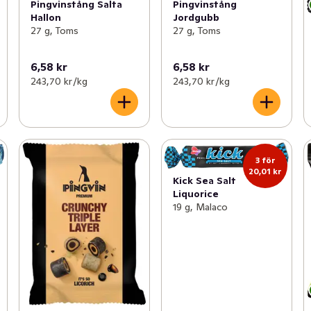
Pingvinstång Salta
Pingvinstång
Hallon
Jordgubb
27 g, Toms
27 g, Toms
6,58 kr
6,58 kr
243,70 kr /kg
243,70 kr /kg
3 för
20,01 kr
Kick Sea Salt
Liquorice
19 g, Malaco