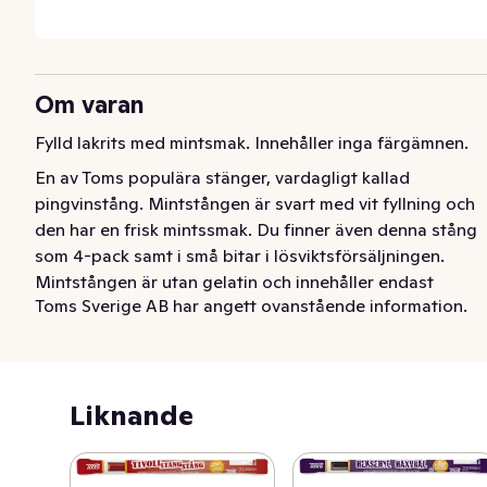
Om varan
Fylld lakrits med mintsmak. Innehåller inga färgämnen.
En av Toms populära stänger, vardagligt kallad 
pingvinstång. Mintstången är svart med vit fyllning och 
den har en frisk mintssmak. Du finner även denna stång 
som 4-pack samt i små bitar i lösviktsförsäljningen. 
Mintstången är utan gelatin och innehåller endast 
Toms Sverige AB har angett ovanstående information.
naturliga färgämnen. Pingvinstängerna finns i många 
olika smaker så att alla kan hitta sin favorit.  Du vet väl 
att du även kan köpa Toms Mjölkchoklad med små bitar 
av Mintstång.
Liknande