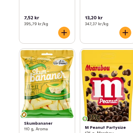
7,52 kr
13,20 kr
395,79 kr /kg
347,37 kr /kg
Skumbananer
M Peanut Partysize
110 g, Aroma
135 g, Marabou