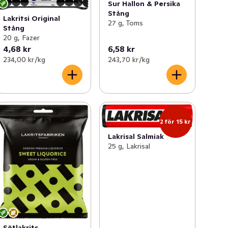
Sur Hallon & Persika
Stång
Lakritsi Original
27 g, Toms
Stång
20 g, Fazer
4,68 kr
6,58 kr
234,00 kr /kg
243,70 kr /kg
2 för 15 kr
Lakrisal Salmiak
25 g, Lakrisal
Sötlakrits