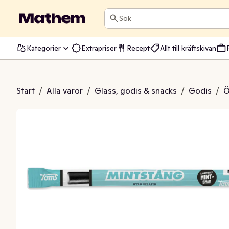
Sök
Kategorier
Extrapriser
Recept
Allt till kräftskivan
vinstång Mint
Start
/
Alla varor
/
Glass, godis & snacks
/
Godis
/
Ö