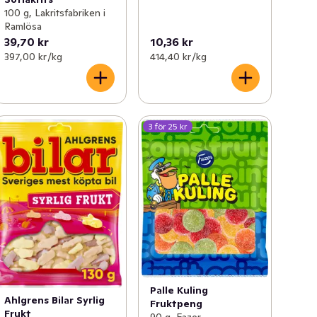
100 g, Lakritsfabriken i
Ramlösa
39,70 kr
10,36 kr
397,00 kr /kg
414,40 kr /kg
3 för 25 kr
Palle Kuling
Ahlgrens Bilar Syrlig
Fruktpeng
Frukt