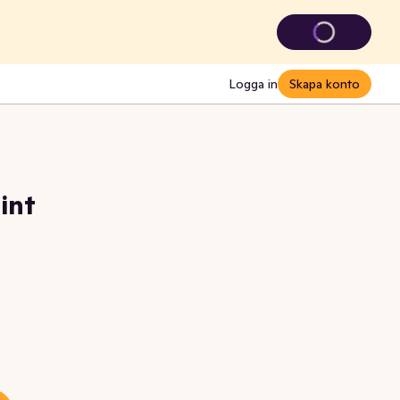
Logga in
Skapa konto
int