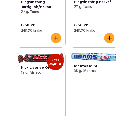
Pingvinstång Häxvrål
Pingvinstång
27 g, Toms
Jordgubb/Hallon
27 g, Toms
6,58 kr
6,58 kr
243,70 kr /kg
243,70 kr /kg
3 för
20,01 kr
Mentos Mint
Kick Licorice Original
38 g, Mentos
19 g, Malaco