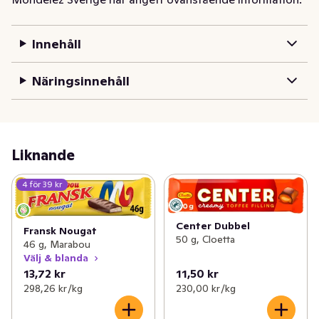
värdekedja. Läs mer om Cocoa Life här 
www.cocoalife.org.
Innehåll
Marabou Skotte är en unik, krämig, mörk nougat med 
hackade nötter och russin, överdragen med smakrik 
Näringsinnehåll
mörk choklad. Njut av chokladen på språng eller hemam 
i soffan.Vi berättar gärna mer om kakaodling och vad 
som är viktigt för oss, läs mer på 
www.cocoaprogram.info
Liknande
4 för 39 kr
Center Dubbel
Fransk Nougat
50 g, Cloetta
46 g, Marabou
Välj & blanda
13,72 kr
11,50 kr
298,26 kr /kg
230,00 kr /kg