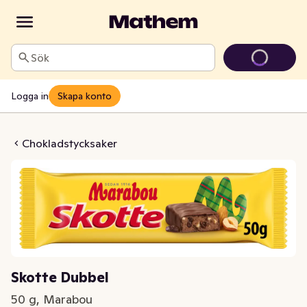
Sök
Logga in
Skapa konto
tte Dubbel
Chokladstycksaker
Skotte Dubbel
50 g, Marabou