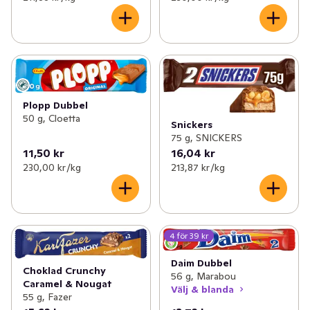
Plopp Dubbel
50 g, Cloetta
Snickers
75 g, SNICKERS
11,50 kr
16,04 kr
230,00 kr /kg
213,87 kr /kg
4 för 39 kr
Daim Dubbel
Choklad Crunchy
56 g, Marabou
Caramel & Nougat
Välj & blanda
55 g, Fazer