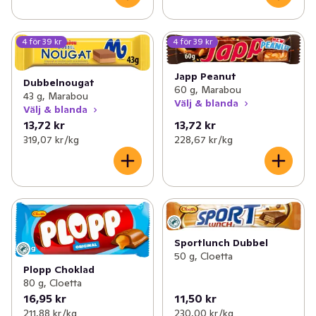
4 för 39 kr
4 för 39 kr
Japp Peanut
Dubbelnougat
60 g, Marabou
43 g, Marabou
Välj & blanda
Välj & blanda
13,72 kr
13,72 kr
319,07 kr /kg
228,67 kr /kg
Sportlunch Dubbel
50 g, Cloetta
Plopp Choklad
80 g, Cloetta
16,95 kr
11,50 kr
211,88 kr /kg
230,00 kr /kg