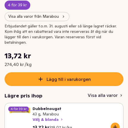
4 för 39 kr
Visa alla varor från Marabou
Erbjudandet gäller t.o.m. 31. augusti eller så länge lagret räcker.
Kom ihåg att en rabatterad vara inte reserveras åt dig när du
lägger till den i varukorgen. Varan reserveras först vid
betalningen.
Styckpris: 274,40 kr /kg
13,72 kr
Nuvarande pris är: 13,72 kr
274,40 kr /kg
Lägg till i varukorgen
Lägre pris ihop
Visa alla varor
Dubbelnougat
4 för 39 kr
43 g, Marabou
Välj & blanda
Nuvarande pris är: 13,72 kr
Styckpris: 319,07 kr /kg
13,72 kr
319,07 kr /kg