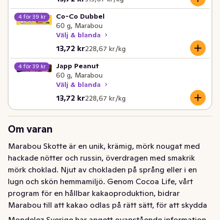
Co-Co Dubbel
4 för 39 kr
60 g, Marabou
Välj & blanda
Nuvarande pris är: 13,72 kr
Styckpris: 228,67 kr /kg
13,72 kr
228,67 kr /kg
Japp Peanut
4 för 39 kr
60 g, Marabou
Välj & blanda
Nuvarande pris är: 13,72 kr
Styckpris: 228,67 kr /kg
13,72 kr
228,67 kr /kg
Om varan
Marabou Skotte är en unik, krämig, mörk nougat med 
hackade nötter och russin, överdragen med smakrik 
mörk choklad. Njut av chokladen på språng eller i en 
lugn och skön hemmamiljö. Genom Cocoa Life, vårt 
program för en hållbar kakaoproduktion, bidrar 
Marabou till att kakao odlas på rätt sätt, för att skydda 
planeten och respektera mänskliga rättigheter i vår 
Mondelez Sverige har angett ovanstående information.