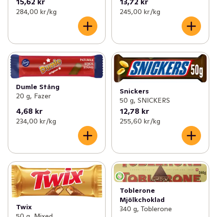
15,62 kr
13,72 kr
284,00 kr /kg
245,00 kr /kg
Dumle Stång
Snickers
20 g, Fazer
50 g, SNICKERS
4,68 kr
12,78 kr
234,00 kr /kg
255,60 kr /kg
Toblerone
Mjölkchoklad
Twix
340 g, Toblerone
50 g, Mixed