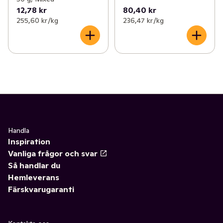
12,78 kr
80,40 kr
255,60 kr /kg
236,47 kr /kg
Handla
Inspiration
Vanliga frågor och svar
Så handlar du
Hemleverans
Färskvarugaranti