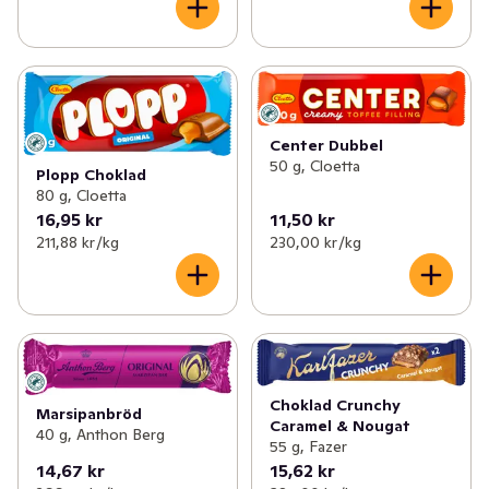
Center Dubbel
50 g, Cloetta
Plopp Choklad
80 g, Cloetta
16,95 kr
11,50 kr
211,88 kr /kg
230,00 kr /kg
Choklad Crunchy
Marsipanbröd
Caramel & Nougat
40 g, Anthon Berg
55 g, Fazer
14,67 kr
15,62 kr