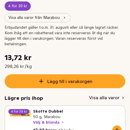
4 för 39 kr
Visa alla varor från Marabou
Erbjudandet gäller t.o.m. 31. augusti eller så länge lagret räcker.
Kom ihåg att en rabatterad vara inte reserveras åt dig när du
lägger till den i varukorgen. Varan reserveras först vid
betalningen.
Styckpris: 298,26 kr /kg
13,72 kr
Nuvarande pris är: 13,72 kr
298,26 kr /kg
Lägg till i varukorgen
Lägre pris ihop
Visa alla varor
Skotte Dubbel
4 för 39 kr
50 g, Marabou
Välj & blanda
Nuvarande pris är: 13,72 kr
Styckpris: 274,40 kr /kg
13,72 kr