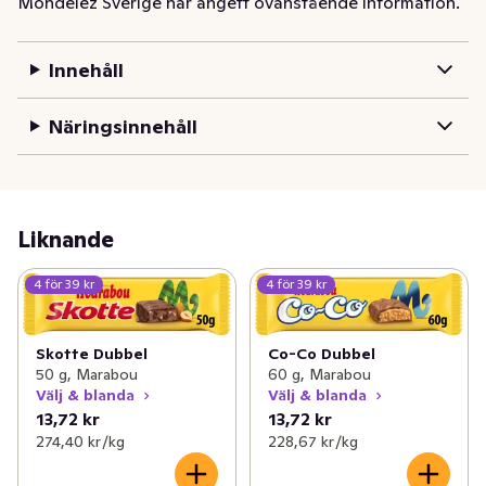
Mondelez Sverige har angett ovanstående information.
värdekedja. Läs mer om Cocoa Life här 
www.cocoalife.org.
Innehåll
Älskade Marabou fransk nougat består av ljuvlig 
maräng med honung och nötter, överdragen av en 
Näringsinnehåll
smakrik mörkchoklad. Njut av chokladen på språng eller 
i en lugn och skön hemmamiljö. Vi berättar gärna mer 
om kakaodling och vad som är viktigt för oss, läs mer på 
www.cocoaprogram.info
Liknande
4 för 39 kr
4 för 39 kr
Skotte Dubbel
Co-Co Dubbel
50 g, Marabou
60 g, Marabou
Välj & blanda
Välj & blanda
13,72 kr
13,72 kr
274,40 kr /kg
228,67 kr /kg