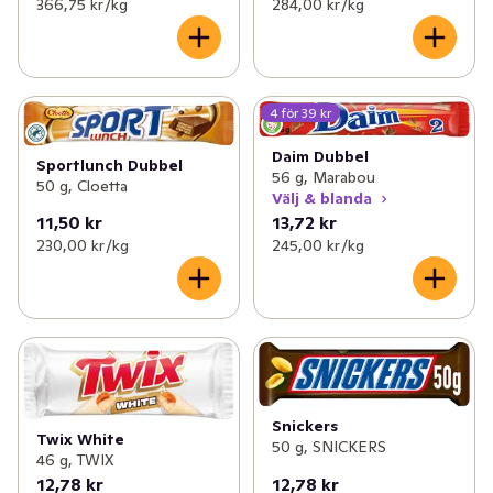
366,75 kr /kg
284,00 kr /kg
4 för 39 kr
Daim Dubbel
Sportlunch Dubbel
56 g, Marabou
50 g, Cloetta
Välj & blanda
11,50 kr
13,72 kr
230,00 kr /kg
245,00 kr /kg
Snickers
Twix White
50 g, SNICKERS
46 g, TWIX
12,78 kr
12,78 kr