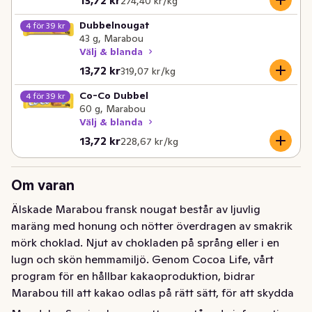
274,40 kr /kg
Dubbelnougat
4 för 39 kr
43 g, Marabou
Välj & blanda
Nuvarande pris är: 13,72 kr
Styckpris: 319,07 kr /kg
13,72 kr
319,07 kr /kg
Co-Co Dubbel
4 för 39 kr
60 g, Marabou
Välj & blanda
Nuvarande pris är: 13,72 kr
Styckpris: 228,67 kr /kg
13,72 kr
228,67 kr /kg
Om varan
Älskade Marabou fransk nougat består av ljuvlig 
maräng med honung och nötter överdragen av smakrik 
mörk choklad. Njut av chokladen på språng eller i en 
lugn och skön hemmamiljö. Genom Cocoa Life, vårt 
program för en hållbar kakaoproduktion, bidrar 
Marabou till att kakao odlas på rätt sätt, för att skydda 
planeten och respektera mänskliga rättigheter i vår 