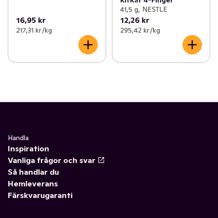
KitKat 4-Finger
41,5 g, NESTLE
16,95 kr
12,26 kr
217,31 kr /kg
295,42 kr /kg
Handla
Inspiration
Vanliga frågor och svar
Så handlar du
Hemleverans
Färskvarugaranti