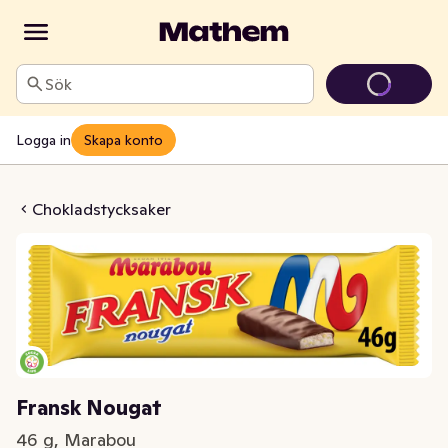
Sök
Logga in
Skapa konto
nsk Nougat
Chokladstycksaker
Fransk Nougat
46 g, Marabou