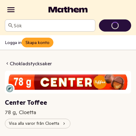
Sök
Logga in
Skapa konto
ter Toffee
Chokladstycksaker
Center Toffee
78 g, Cloetta
Visa alla varor från Cloetta