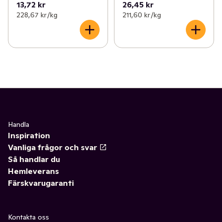
13,72 kr
26,45 kr
228,67 kr /kg
211,60 kr /kg
Handla
Inspiration
Vanliga frågor och svar
Så handlar du
Hemleverans
Färskvarugaranti
Kontakta oss