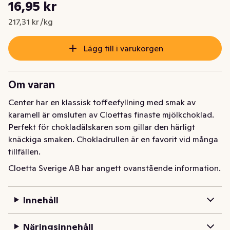
Styckpris: 217,31 kr /kg
16,95 kr
Nuvarande pris är: 16,95 kr
217,31 kr /kg
Lägg till i varukorgen
Om varan
Center har en klassisk toffeefyllning med smak av 
karamell är omsluten av Cloettas finaste mjölkchoklad. 
Perfekt för chokladälskaren som gillar den härligt 
knäckiga smaken. Chokladrullen är en favorit vid många 
tillfällen.
Cloetta Sverige AB har angett ovanstående information.
Innehåll
Näringsinnehåll