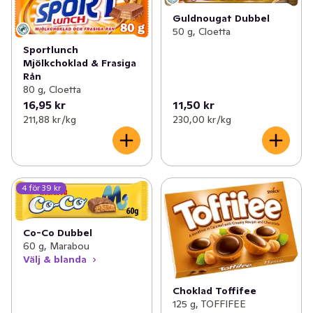
Guldnougat Dubbel
50 g, Cloetta
Sportlunch
Mjölkchoklad & Frasiga
Rån
80 g, Cloetta
16,95 kr
11,50 kr
211,88 kr /kg
230,00 kr /kg
4 för 39 kr
Co-Co Dubbel
60 g, Marabou
Välj & blanda
Choklad Toffifee
125 g, TOFFIFEE