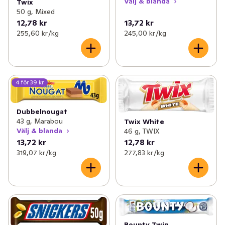
Välj & blanda
Twix
50 g, Mixed
12,78 kr
13,72 kr
255,60 kr /kg
245,00 kr /kg
4 för 39 kr
Dubbelnougat
43 g, Marabou
Twix White
Välj & blanda
46 g, TWIX
13,72 kr
12,78 kr
319,07 kr /kg
277,83 kr /kg
Bounty Twin