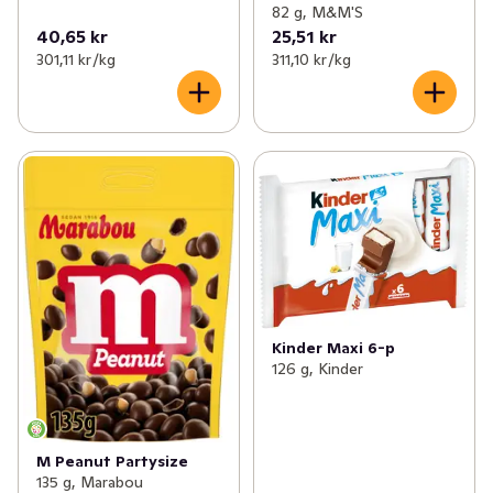
82 g, M&M'S
40,65 kr
25,51 kr
301,11 kr /kg
311,10 kr /kg
Kinder Maxi 6-p
126 g, Kinder
M Peanut Partysize
135 g, Marabou