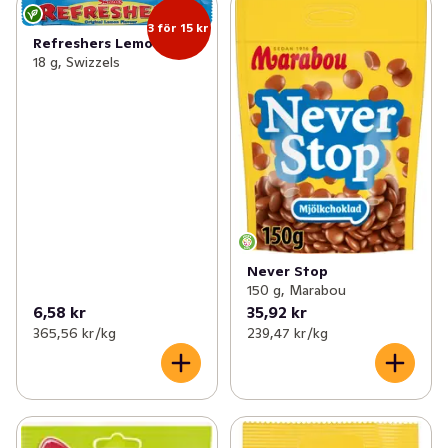
3 för 15 kr
Refreshers Lemon
18 g, Swizzels
Never Stop
150 g, Marabou
6,58 kr
35,92 kr
365,56 kr /kg
239,47 kr /kg