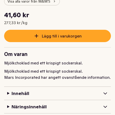
Visa alla varor från M&M'S
Styckpris: 277,33 kr /kg
41,60 kr
Nuvarande pris är: 41,60 kr
277,33 kr /kg
Lägg till i varukorgen
Om varan
Mjölkchoklad med ett krispigt sockerskal.
Mjölkchoklad med ett krispigt sockerskal.
Mars Incorporated har angett ovanstående information.
Innehåll
Näringsinnehåll