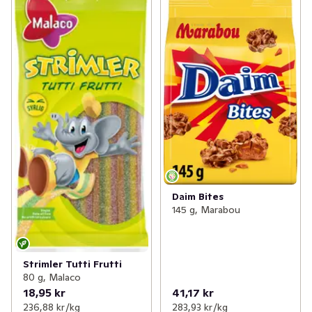
Daim Bites
145 g, Marabou
Strimler Tutti Frutti
80 g, Malaco
18,95 kr
41,17 kr
236,88 kr /kg
283,93 kr /kg