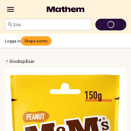
Sök
Logga in
Skapa konto
's Jordnöt
Godispåsar