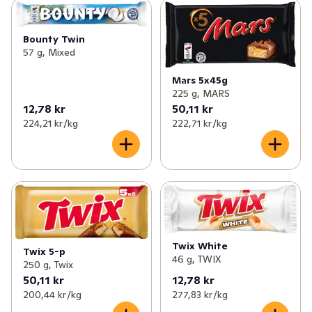
Bounty Twin
57 g, Mixed
Mars 5x45g
225 g, MARS
12,78 kr
50,11 kr
224,21 kr /kg
222,71 kr /kg
Twix White
Twix 5-p
46 g, TWIX
250 g, Twix
50,11 kr
12,78 kr
200,44 kr /kg
277,83 kr /kg