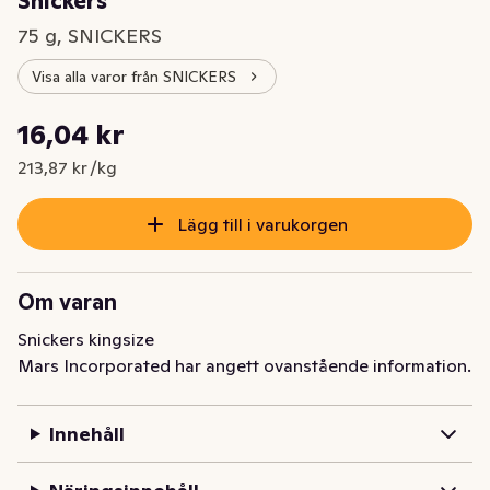
Snickers
75 g, SNICKERS
Visa alla varor från SNICKERS
Styckpris: 213,87 kr /kg
16,04 kr
Nuvarande pris är: 16,04 kr
213,87 kr /kg
Lägg till i varukorgen
Om varan
Snickers kingsize
Mars Incorporated har angett ovanstående information.
Innehåll