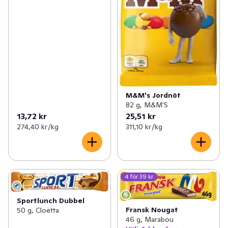
M&M's Jordnöt
82 g, M&M'S
13,72 kr
25,51 kr
274,40 kr /kg
311,10 kr /kg
4 för 39 kr
Sportlunch Dubbel
Fransk Nougat
50 g, Cloetta
46 g, Marabou