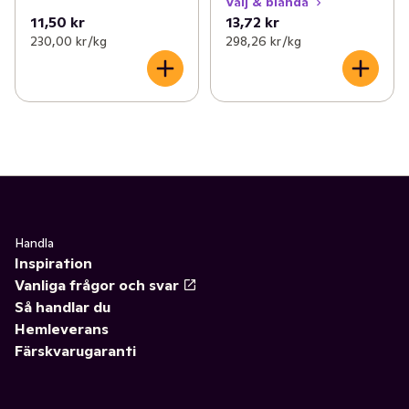
Välj & blanda
11,50 kr
13,72 kr
230,00 kr /kg
298,26 kr /kg
Handla
Inspiration
Vanliga frågor och svar
Så handlar du
Hemleverans
Färskvarugaranti