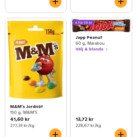
4 för 39 kr
Japp Peanut
60 g, Marabou
Välj & blanda
M&M's Jordnöt
150 g, M&M'S
41,60 kr
13,72 kr
277,33 kr /kg
228,67 kr /kg