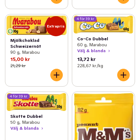
4 för 39 kr
Extrapris
Co-Co Dubbel
Mjölkchoklad
60 g, Marabou
Schweizernöt
Välj & blanda
90 g, Marabou
15,00 kr
13,72 kr
21,29 kr
228,67 kr /kg
4 för 39 kr
Skotte Dubbel
50 g, Marabou
Välj & blanda