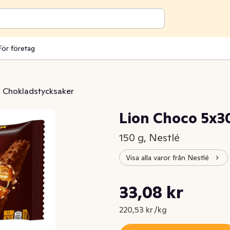
För företag
Chokladstycksaker
Lion Choco 5x3
150 g, Nestlé
Visa alla varor från Nestlé
Styckpris: 220,53 kr /kg
33,08 kr
Nuvarande pris är: 33,08 kr
220,53 kr /kg