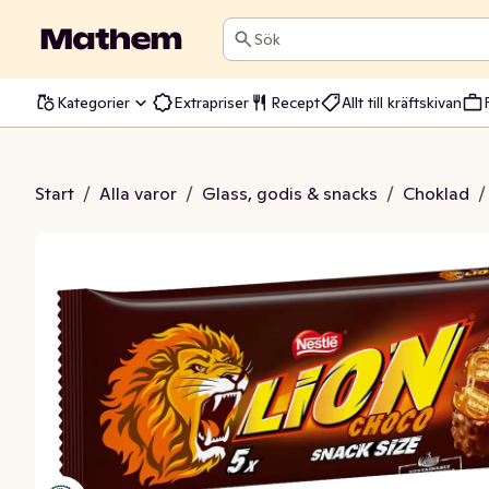
Sök
Kategorier
Extrapriser
Recept
Allt till kräftskivan
 Choco 5x30g
Start
/
Alla varor
/
Glass, godis & snacks
/
Choklad
/