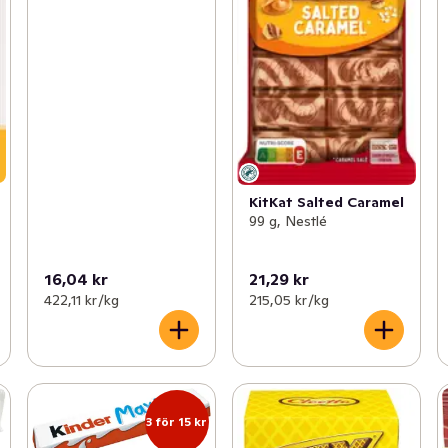
KitKat Salted Caramel
99 g, Nestlé
16,04 kr
21,29 kr
422,11 kr /kg
215,05 kr /kg
3 för 15 kr