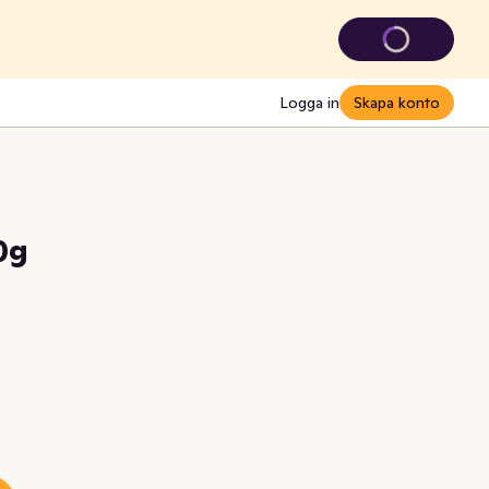
Logga in
Skapa konto
0g