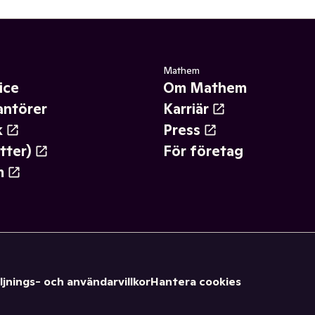
Mathem
ice
Om Mathem
antörer
Karriär
k
Press
tter)
För företag
m
ljnings- och användarvillkor
Hantera cookies