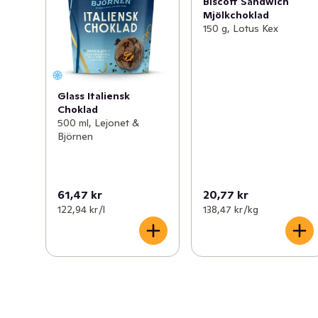
Biscoff Sandwich
Mjölkchoklad
150 g, Lotus Kex
Glass Italiensk
Choklad
500 ml, Lejonet &
Björnen
61,47 kr
20,77 kr
122,94 kr /l
138,47 kr /kg