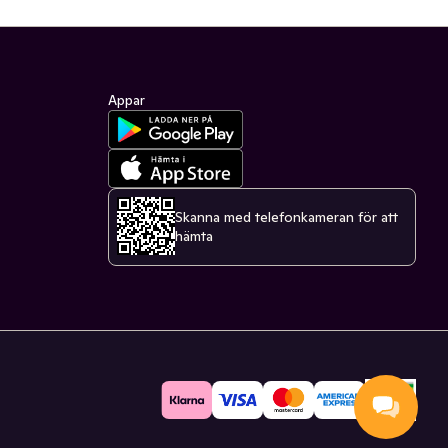
Appar
Skanna med telefonkameran för att
hämta