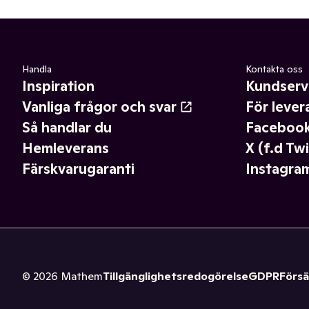
Handla
Kontakta oss
Inspiration
Kundserv
Vanliga frågor och svar
För lever
Så handlar du
Faceboo
Hemleverans
X (f.d Twi
Färskvarugaranti
Instagra
©
2026
Mathem
Tillgänglighetsredogörelse
GDPR
Försä