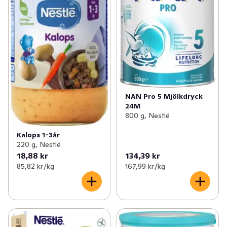
NAN Pro 5 Mjölkdryck
24M
800 g, Nestlé
Kalops 1-3år
220 g, Nestlé
18,88 kr
134,39 kr
85,82 kr /kg
167,99 kr /kg