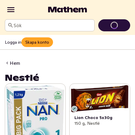
Sök
Logga in
Skapa konto
Hem
Nestlé
Lion Choco 5x30g
150 g, Nestlé