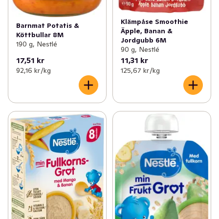
Klämpåse Smoothie
Barnmat Potatis &
Äpple, Banan &
Köttbullar 8M
Jordgubb 6M
190 g, Nestlé
90 g, Nestlé
17,51 kr
11,31 kr
92,16 kr /kg
125,67 kr /kg