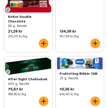
KitKat Double
Chocolate
99 g, Nestlé
21,29 kr
134,39 kr
215,05 kr /kg
167,99 kr /kg
Fruktstång Blåbär 12M
25 g, Nestlé
After Eight Chokladask
400 g, Nestlé
75,67 kr
10,36 kr
189,18 kr /kg
414,40 kr /kg