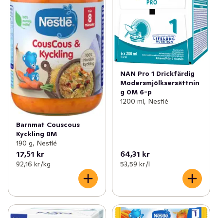
NAN Pro 1 Drickfärdig
Modersmjölksersättnin
g 0M 6-p
1200 ml, Nestlé
Barnmat Couscous
Kyckling 8M
190 g, Nestlé
17,51 kr
64,31 kr
92,16 kr /kg
53,59 kr /l