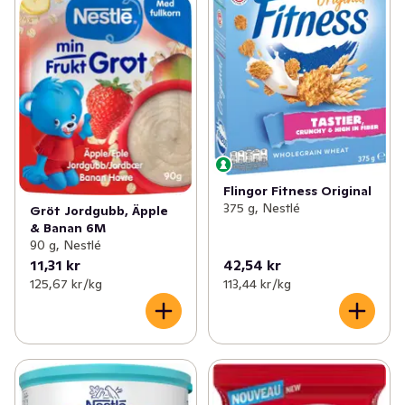
Flingor Fitness Original
375 g, Nestlé
Gröt Jordgubb, Äpple
& Banan 6M
90 g, Nestlé
11,31 kr
42,54 kr
125,67 kr /kg
113,44 kr /kg