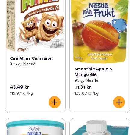
Cini Minis Cinnamon
375 g, Nestlé
Smoothie Äpple &
Mango 6M
90 g, Nestlé
43,49 kr
11,31 kr
115,97 kr /kg
125,67 kr /kg