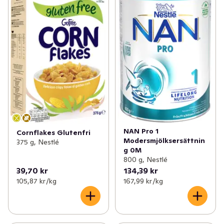
NAN Pro 1
Cornflakes Glutenfri
Modersmjölksersättnin
375 g, Nestlé
g 0M
800 g, Nestlé
39,70 kr
134,39 kr
105,87 kr /kg
167,99 kr /kg