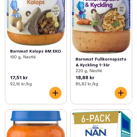
Barnmat Kalops 6M EKO
190 g, Nestlé
Barnmat Fullkornspasta
& Kyckling 1-3år
220 g, Nestlé
17,51 kr
18,88 kr
92,16 kr /kg
85,82 kr /kg