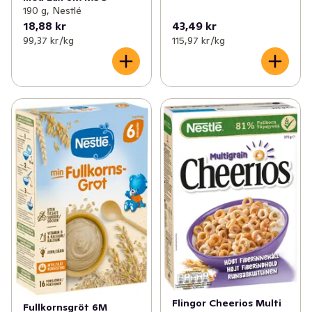
190 g, Nestlé
18,88 kr
43,49 kr
99,37 kr /kg
115,97 kr /kg
Flingor Cheerios Multi
Fullkornsgröt 6M