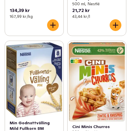
500 ml, Nestlé
134,39 kr
21,72 kr
167,99 kr /kg
43,44 kr /l
Min Godnattvälling
Cini Minis Churros
Mild Fullkorn 8M