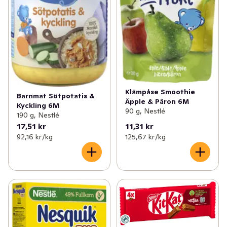
Klämpåse Smoothie
Barnmat Sötpotatis &
Äpple & Päron 6M
Kyckling 6M
90 g, Nestlé
190 g, Nestlé
17,51 kr
11,31 kr
92,16 kr /kg
125,67 kr /kg