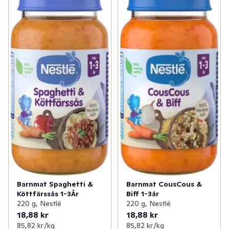
Barnmat Spaghetti &
Barnmat CousCous &
Köttfärssås 1-3År
Biff 1-3år
220 g, Nestlé
220 g, Nestlé
18,88 kr
18,88 kr
85,82 kr /kg
85,82 kr /kg