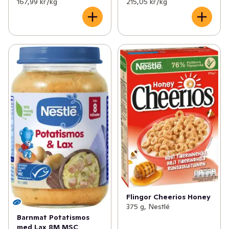
167,99 kr /kg
215,05 kr /kg
Flingor Cheerios Honey
375 g, Nestlé
Barnmat Potatismos
med Lax 8M MSC