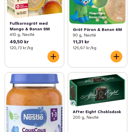
Fullkornsgröt med
Mango & Banan 8M
Gröt Päron & Banan 6M
410 g, Nestlé
90 g, Nestlé
49,50 kr
11,31 kr
120,73 kr /kg
125,67 kr /kg
After Eight Chokladask
200 g, Nestlé