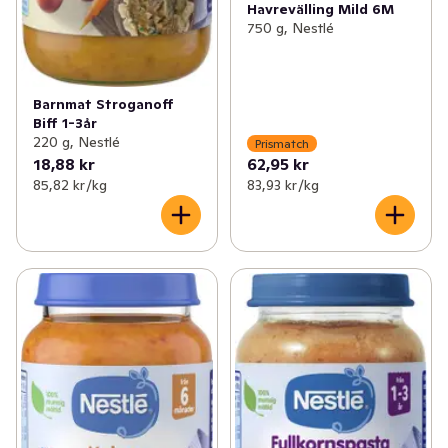
Havrevälling Mild 6M
750 g, Nestlé
Barnmat Stroganoff
Biff 1-3år
220 g, Nestlé
Prismatch
18,88 kr
62,95 kr
85,82 kr /kg
83,93 kr /kg