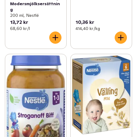
Modersmjölksersättnin
g
200 ml, Nestlé
13,72 kr
10,36 kr
68,60 kr /l
414,40 kr /kg