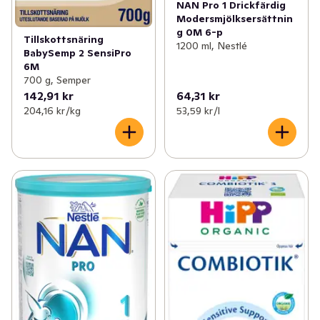
NAN Pro 1 Drickfärdig
Modersmjölksersättnin
g 0M 6-p
Tillskottsnäring
1200 ml, Nestlé
BabySemp 2 SensiPro
6M
700 g, Semper
142,91 kr
64,31 kr
204,16 kr /kg
53,59 kr /l