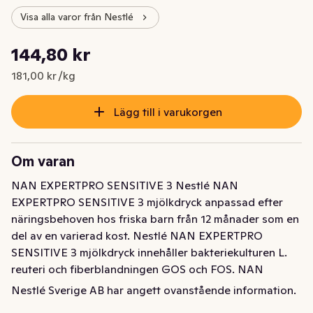
Visa alla varor från Nestlé
Styckpris: 181,00 kr /kg
144,80 kr
Nuvarande pris är: 144,80 kr
181,00 kr /kg
Lägg till i varukorgen
Om varan
NAN EXPERTPRO SENSITIVE 3 Nestlé NAN 
EXPERTPRO SENSITIVE 3 mjölkdryck anpassad efter 
näringsbehoven hos friska barn från 12 månader som en 
del av en varierad kost. Nestlé NAN EXPERTPRO 
SENSITIVE 3 mjölkdryck innehåller bakteriekulturen L. 
reuteri och fiberblandningen GOS och FOS. NAN 
EXPERTPRO SENSITIVE 3 för småbarn från 12 månader 
Nestlé Sverige AB har angett ovanstående information.
är baserad på mer än 60 års forskning om modersmjölk. 