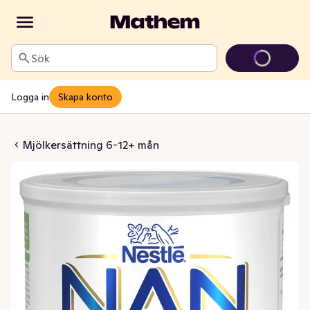
Sök
Logga in
Skapa konto
ensitive 3 Mjölkdryck
Mjölkersättning 6-12+ mån