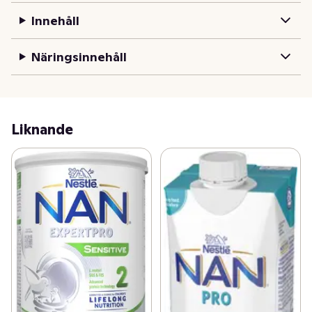
NAN EXPERPRO SENSITIVE 3 är en näringsrik 
Innehåll
mjölkdryck som kan vara ett alternativ till eller 
ersättning för vanlig mjölk som en del av barnets kost. 
Näringsinnehåll
Visste du att proteiner bör anpassas till ditt barn? 
Forskning visar att proteiner är en av de viktigaste 
näringsämnena för barn, även efter det första 
levnadsåret. Hos de flesta småbarn är proteinintaget 
för högt och det rekommenderas att begränsa intaget. 
Liknande
NAN PRO 3 är speciellt utvecklad för att möta 
näringsbehoven hos småbarn och är producerad med 
vår åldersanpassade proteinteknologi som ger lämplig 
proteinkvalitet. På Nestlé förbinder vi oss till 
vetenskapen om barns livslånga näring för att kunna 
erbjuda den senaste innovationen som vår forskning har 
att erbjuda. NAN EXPERTPRO SENSITIVE 3 är speciellt 
utvecklad för spädbarn från 12 månader och är baserad 
på denna forskning. Nestlé förbinder sig till 
vetenskapen om barns livslånga näring för att kunna 
erbjuda de senaste innovationerna som vår forskning 