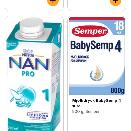
Kontakta gärna BVC för att få råd.

Observera att produktsammansättningen kan ändras - 
läs alltid ingredienslistan på förpackningen innan du 
blandar mjölkdrycken och serverar.
Mjölkdryck BabySemp 4
18M
800 g, Semper