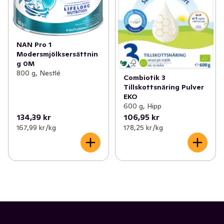
NAN Pro 1
Modersmjölksersättnin
g 0M
800 g, Nestlé
Combiotik 3
Tillskottsnäring Pulver
EKO
600 g, Hipp
134,39 kr
106,95 kr
167,99 kr /kg
178,25 kr /kg