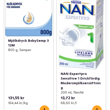
- Förpackningen är återvinningsbar

- Lock och skopa är tillverkade av minst 66% 
växtbaserad plast från sockerrör. TIPS: Den inre kanten 
kan användas för att jämna ut pulvret och för att förvara 
skeden mellan användning.

- Endast förnybar el används på fabriken där NAN 
EXPERTPRO SENSITIVE 3 produceras.

Mjölkdryck BabySemp 3
- Vi stödjer initiativ på gårdar över hela världen för att 
12M
minska CO2-utsläppen från mjölkingredienser**.

800 g, Semper
**Läs mer på www.nestle.com/sustainability

Produkten är halalcertifierad.

NAN Expertpro
Sensitive 1 Drickfärdig
VIKTIGT!

Modersmjölksersättnin
g
NAN EXPERTPRO SENSITIVE 3 är inte en 
200 ml, Nestlé
modersmjölksersättning utan en mjölkdryck speciellt 
131,55 kr
13,72 kr
utvecklad för småbarn som är 12 månader och äldre. Du 
164,44 kr /kg
68,60 kr /l
bör amma barnet så länge som möjligt.
