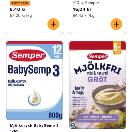
190 g, Semper
Prismatch
8,40 kr
16,04 kr
67,20 kr /kg
84,42 kr /kg
Mjölkdryck BabySemp 3
12M