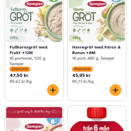
Fullkornsgröt med
Havregröt med Päron &
Frukt +12M
Banan +8M
16 portioner, 530 g,
16 port, 480 g, Semper
Semper
Prismatch
Prismatch
47,50 kr
45,95 kr
89,62 kr /kg
95,73 kr /kg