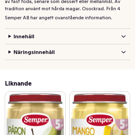
av fast föda, senare som dessert eller mellanmål. Av 
tradition använt mot hårda magar. Osockrad. Från 4 
månader.
Semper AB har angett ovanstående information.
Naturlig god mat! Katrinplommon med päron & äpple i 
glas från Semper passar barn från 4 månader. 
Innehåll
Katrinplommon med päron och äpple för en mildare 
smak. Kan användas som smakportion vid introduktion 
Näringsinnehåll
av fast föda, senare som dessert eller mellanmål. Av 
tradition använt mot hårda magar. Osockrad. Från 4 
månader.
Liknande