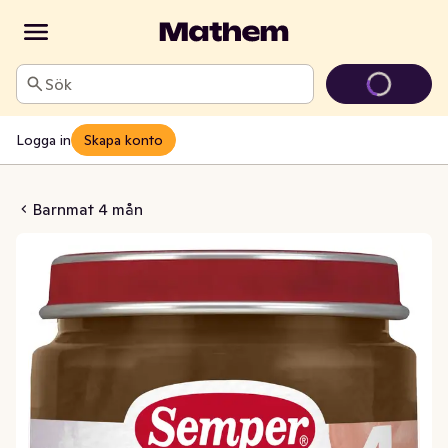
Sök
Logga in
Skapa konto
mon, Päron & Äpple +4M
Barnmat 4 mån