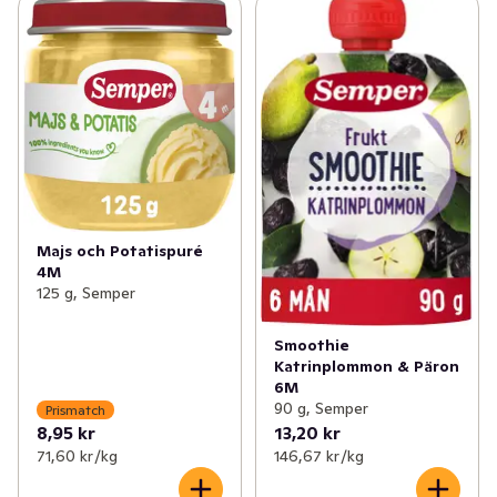
Majs och Potatispuré
4M
125 g, Semper
Smoothie
Katrinplommon & Päron
6M
90 g, Semper
Prismatch
8,95 kr
13,20 kr
71,60 kr /kg
146,67 kr /kg