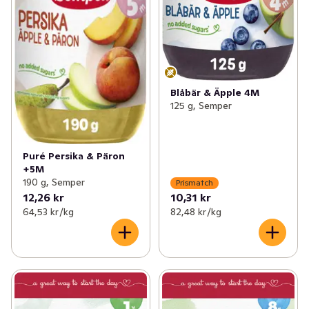
Blåbär & Äpple 4M
125 g, Semper
Puré Persika & Päron
+5M
190 g, Semper
Prismatch
12,26 kr
10,31 kr
64,53 kr /kg
82,48 kr /kg