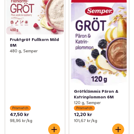
Fruktgröt Fullkorn Mild
8M
480 g, Semper
Grötklämmis Päron &
Katrinplommon 6M
120 g, Semper
Prismatch
Prismatch
47,50 kr
12,20 kr
98,96 kr /kg
101,67 kr /kg