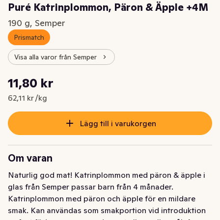
Puré Katrinplommon, Päron & Äpple +4M
190 g, Semper
Prismatch
Visa alla varor från Semper
Styckpris: 62,11 kr /kg
11,80 kr
Nuvarande pris är: 11,80 kr
62,11 kr /kg
Lägg till i varukorgen
Om varan
Naturlig god mat! Katrinplommon med päron & äpple i 
glas från Semper passar barn från 4 månader. 
Katrinplommon med päron och äpple för en mildare 
smak. Kan användas som smakportion vid introduktion 