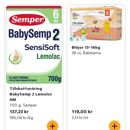
Blöjor 13-16kg
38 st, Babblarna
Tillskottsnäring
BabySemp 2 Lemolac
6M
700 g, Semper
137,23 kr
119,00 kr
196,04 kr /kg
3,13 kr /st