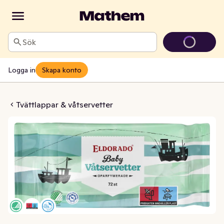
Sök
Logga in
Skapa konto
tservetter
Tvättlappar & våtservetter