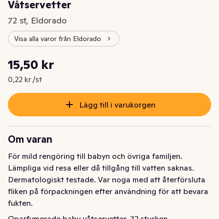
Våtservetter
72 st, Eldorado
Visa alla varor från Eldorado
Styckpris: 0,22 kr /st
15,50 kr
Nuvarande pris är: 15,50 kr
0,22 kr /st
Lägg till i varukorgen
Om varan
För mild rengöring till babyn och övriga familjen. 
Lämpliga vid resa eller då tillgång till vatten saknas. 
Dermatologiskt testade. Var noga med att återförsluta 
fliken på förpackningen efter användning för att bevara 
fukten.
Oparfymerade baby våtservetter. 72 stycken.