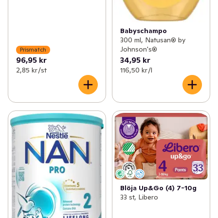
Babyschampo
300 ml, Natusan® by
Johnson's®
Prismatch
96,95 kr
34,95 kr
2,85 kr /st
116,50 kr /l
Blöja Up&Go (4) 7-10g
33 st, Libero