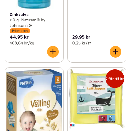
Zinksalva
110 g, Natusan® by
Johnson's®
Prismatch
44,95 kr
29,95 kr
408,64 kr /kg
0,25 kr /st
2 för 45 kr