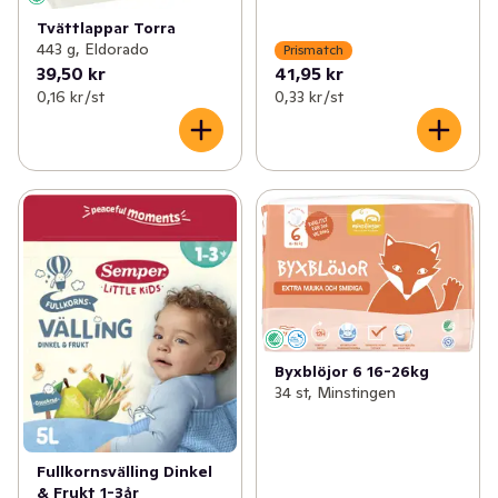
Tvättlappar Torra
443 g, Eldorado
Prismatch
39,50 kr
41,95 kr
0,16 kr /st
0,33 kr /st
Byxblöjor 6 16-26kg
34 st, Minstingen
Fullkornsvälling Dinkel
& Frukt 1-3år