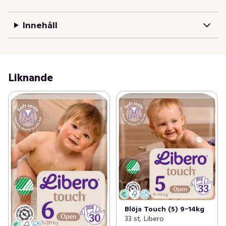
blöjan. Utmärkt läckagesäkerhet upp till 12 timmar med 
superabsorberande kärna med kanaler. 
Innehåll
Rekommenderas av Asthma Allergy Nordic och 
certifierad av Svanen.
Liknande
Blöja Touch (5) 9-14kg
33 st, Libero