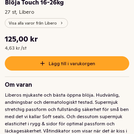
Blöja Touch 16-26kg
27 st, Libero
Visa alla varor från Libero
Styckpris: 4,63 kr /st
125,00 kr
Nuvarande pris är: 125,00 kr
4,63 kr /st
Lägg till i varukorgen
Om varan
Liberos mjukaste och bästa öppna blöja. Hudvänlig, 
andningsbar och dermatologiskt testad. Supermjuk 
stretchig passform och fullständig säkerhet för små ben 
med det vi kallar Soft seals. Och dessutom supermjuk 
elasticitet i rygg & sidor för optimal passform och 
läckagesäkerhet. Våtindikator som visar när det är kiss i 