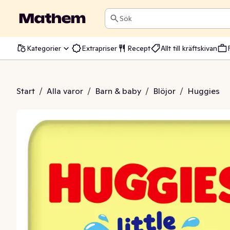
Sök
Kategorier
Extrapriser
Recept
Allt till kräftskivan
löjor 12-18kg
Start
/
Alla varor
/
Barn & baby
/
Blöjor
/
Huggies