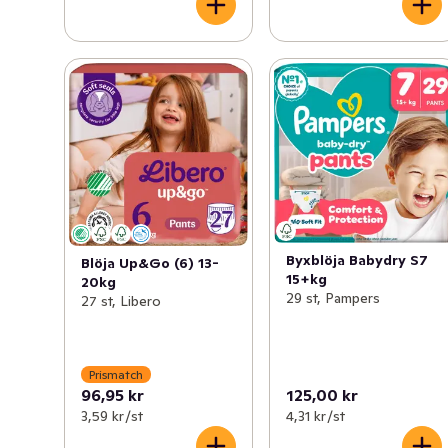
Byxblöja Babydry S7
Blöja Up&Go (6) 13-
15+kg
20kg
29 st, Pampers
27 st, Libero
Prismatch
96,95 kr
125,00 kr
3,59 kr /st
4,31 kr /st