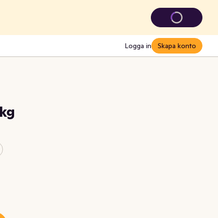
Logga in
Skapa konto
8kg