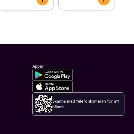
Appar
Skanna med telefonkameran för att
hämta