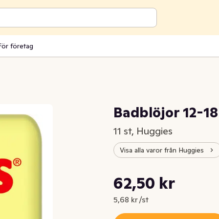
För företag
Badblöjor 12-1
11 st, Huggies
Visa alla varor från Huggies
Styckpris: 5,68 kr /st
62,50 kr
Nuvarande pris är: 62,50 kr
5,68 kr /st