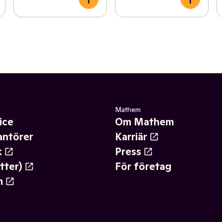
Mathem
ice
Om Mathem
antörer
Karriär
k
Press
tter)
För företag
m