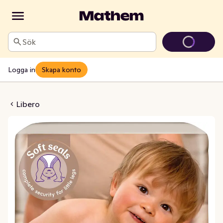
Sök
Logga in
Skapa konto
uch (6) 13-20kg
Libero