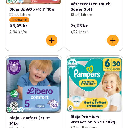
Våtservetter Touch
Blöja Up&Go (4) 7-10g
Super Soft
33 st, Libero
18 st, Libero
Prismatch
96,95 kr
21,95 kr
2,94 kr /st
1,22 kr /st
Blöja Premium
Blöja Comfort (5) 9-
Protection S6 13-18kg
14kg
30 st, Pampers