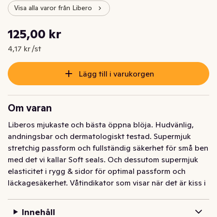
Visa alla varor från Libero
Styckpris: 4,17 kr /st
125,00 kr
Nuvarande pris är: 125,00 kr
4,17 kr /st
Lägg till i varukorgen
Om varan
Liberos mjukaste och bästa öppna blöja. Hudvänlig, 
andningsbar och dermatologiskt testad. Supermjuk 
stretchig passform och fullständig säkerhet för små ben 
med det vi kallar Soft seals. Och dessutom supermjuk 
elasticitet i rygg & sidor för optimal passform och 
läckagesäkerhet. Våtindikator som visar när det är kiss i 
blöjan. Utmärkt läckagesäkerhet upp till 12 timmar med 
superabsorberande kärna med kanaler. 
Innehåll