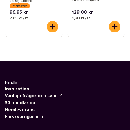
34 st, Libero
Prismatch
96,95 kr
129,00 kr
2,85 kr /st
4,30 kr /st
Handla
Inspiration
Vanliga frågor och svar
Så handlar du
Hemleverans
Färskvarugaranti