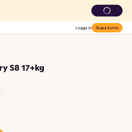
Logga in
Skapa konto
ry S8 17+kg