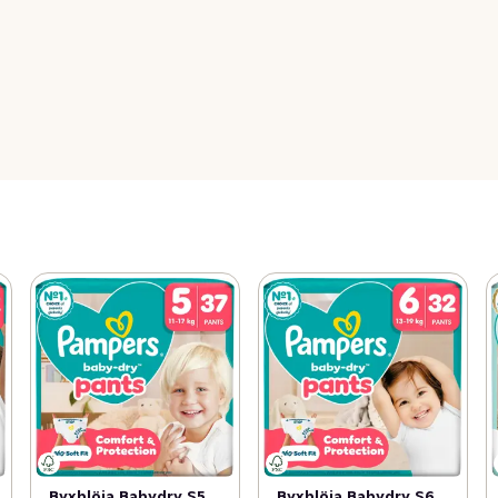
Byxblöja Babydry S5
Byxblöja Babydry S6