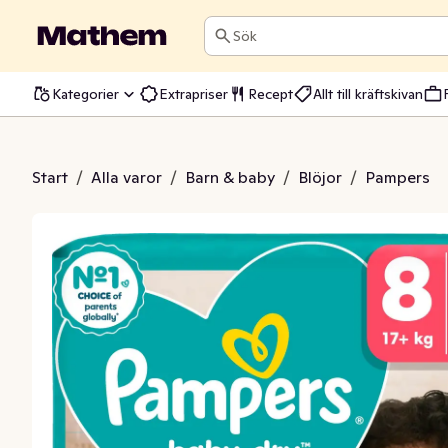
Sök
Kategorier
Extrapriser
Recept
Allt till kräftskivan
 Babydry S8 17+kg
Start
/
Alla varor
/
Barn & baby
/
Blöjor
/
Pampers