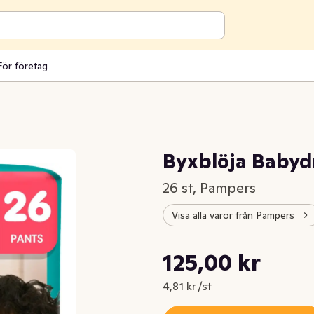
För företag
Byxblöja Babyd
26 st, Pampers
Visa alla varor från Pampers
Styckpris: 4,81 kr /st
125,00 kr
Nuvarande pris är: 125,00 kr
4,81 kr /st