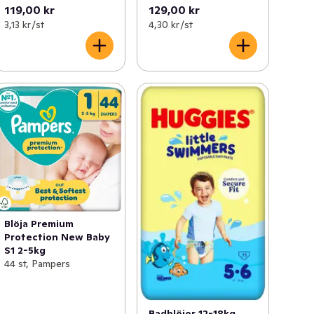
119,00 kr
129,00 kr
3,13 kr /st
4,30 kr /st
Blöja Premium
Protection New Baby
S1 2-5kg
44 st, Pampers
Badblöjor 12-18kg