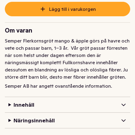
Lägg till i varukorgen
Om varan
Semper Flerkornsgröt mango & äpple görs på havre och 
vete och passar barn, 1–3 år.  Vår gröt passar förresten 
när som helst under dagen eftersom den är 
näringsmässigt komplett! Fullkornshavre innehåller 
dessutom en blandning av lösliga och olösliga fibrer. Ju 
större ditt barn blir, desto mer fibrer innehåller gröten. 
Vi har också sett över och justerat frukt- och 
Semper AB har angett ovanstående information.
bärinnehållet i våra recept så att barn ska vänja sig vid 
en mindre fruktig smak på gröten. 

Innehåll
Semper gröt är alltid berikad. Med järn som bidrar till en 
Näringsinnehåll
normal utveckling av barns intellekt, jod som bidrar till 
barns normala tillväxt, kalcium som behövs för att ditt 
barns skelett ska växa som det ska, och vitamin D som 