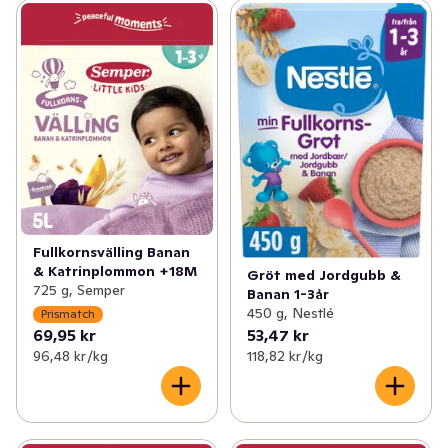
Fullkornsvälling Banan
& Katrinplommon +18M
Gröt med Jordgubb &
725 g, Semper
Banan 1-3år
450 g, Nestlé
Prismatch
69,95 kr
53,47 kr
96,48 kr /kg
118,82 kr /kg