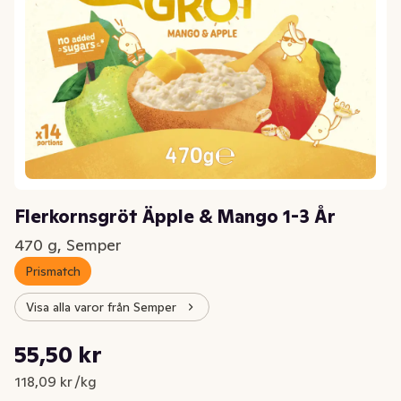
Flerkornsgröt Äpple & Mango 1-3 År
470 g, Semper
Prismatch
Visa alla varor från Semper
Styckpris: 118,09 kr /kg
55,50 kr
Nuvarande pris är: 55,50 kr
118,09 kr /kg