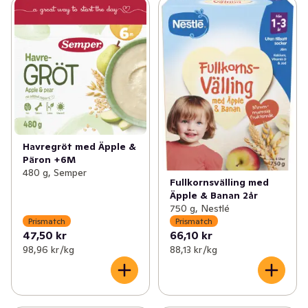
Havregröt med Äpple &
Päron +6M
480 g, Semper
Fullkornsvälling med
Äpple & Banan 2år
750 g, Nestlé
Prismatch
Prismatch
47,50 kr
66,10 kr
98,96 kr /kg
88,13 kr /kg