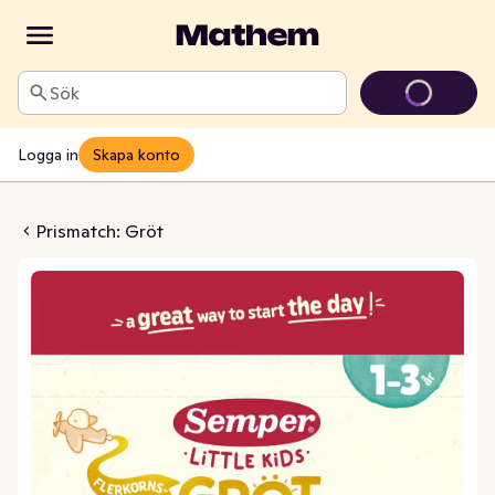
Sök
Logga in
Skapa konto
Äpple & Mango 1-3 År
Prismatch: Gröt