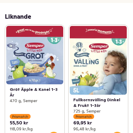
bidrar till immunsystemets normala funktion hos barn.  

Tänk på att en mångsidig och balanserad kost är en 
Liknande
viktig grund för sunda vanor. 

Vi tillsätter också fett i vår gröt. Men bara rätt sorts fett. 
Semper gröt innehåller fett från grädde, raps- och 
solrosolja. Det ger den en bra fettsammansättning med 
högt innehåll av omättat fett och en låg halt mättat fett. 
Det är vi stolta över. Utan tillsatt socker (innehåller 
endast naturligt förekommande sockerarter)
Gröt Äpple & Kanel 1-3
År
Fullkornsvälling Dinkel
470 g, Semper
& Frukt 1-3år
725 g, Semper
Prismatch
Prismatch
55,50 kr
69,95 kr
118,09 kr /kg
96,48 kr /kg