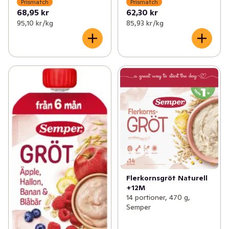
Prismatch
Prismatch
68,95 kr
62,30 kr
95,10 kr /kg
85,93 kr /kg
Flerkornsgröt Naturell
+12M
14 portioner, 470 g,
Semper