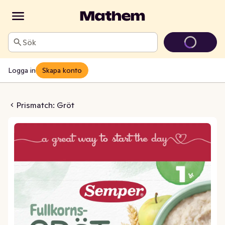
Sök
Logga in
Skapa konto
öt med Frukt +12M
Prismatch: Gröt