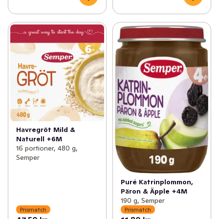
Havregröt Mild &
Naturell +6M
16 portioner, 480 g,
Semper
Puré Katrinplommon,
Päron & Äpple +4M
190 g, Semper
Prismatch
Prismatch