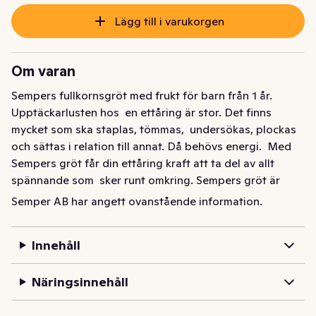
Lägg till i varukorgen
Om varan
Sempers fullkornsgröt med frukt för barn från 1 år. 
Upptäckarlusten hos  en ettåring är stor. Det finns 
mycket som ska staplas, tömmas,  undersökas, plockas 
och sättas i relation till annat. Då behövs energi.  Med 
Sempers gröt får din ettåring kraft att ta del av allt 
spännande som  sker runt omkring. Sempers gröt är 
gjord på mjölk och spannmål från  svenska gårdar, 
Semper AB har angett ovanstående information.
innehåller vitaminer och mineraler så att barnet får i  sig 
näring den behöver under en fartfylld dag. Till exempel 
Innehåll
har vi i  järn som bidrar till en normal utveckling av barns 
intellekt, vitamin D,  kalcium och fosfor, som behövs för 
Näringsinnehåll
att skelettet ska växa som det ska,  samt jod, som är bra 
för barns tillväxt. Fett är viktigt för barn, och  därför 
tillsätter vi det i vår gröt. Men bara rätt sorts fett. Så vår  