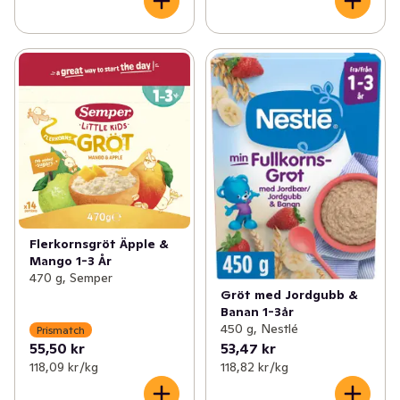
Flerkornsgröt Äpple &
Mango 1-3 År
470 g, Semper
Gröt med Jordgubb &
Banan 1-3år
450 g, Nestlé
Prismatch
55,50 kr
53,47 kr
118,09 kr /kg
118,82 kr /kg