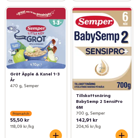
Gröt Äpple & Kanel 1-3
År
470 g, Semper
Tillskottsnäring
BabySemp 2 SensiPro
6M
700 g, Semper
Prismatch
55,50 kr
142,91 kr
118,09 kr /kg
204,16 kr /kg