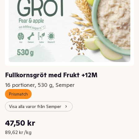
Fullkornsgröt med Frukt +12M
16 portioner, 530 g, Semper
Prismatch
Visa alla varor från Semper
Styckpris: 89,62 kr /kg
47,50 kr
Nuvarande pris är: 47,50 kr
89,62 kr /kg