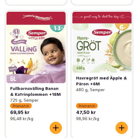
Havregröt med Äpple &
Päron +6M
Fullkornsvälling Banan
480 g, Semper
& Katrinplommon +18M
725 g, Semper
Prismatch
Prismatch
69,95 kr
47,50 kr
96,48 kr /kg
98,96 kr /kg