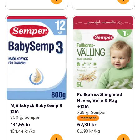
Fullkornsvälling med
Havre, Vete & Råg
Mjölkdryck BabySemp 3
+12M
12M
725 g, Semper
800 g, Semper
Prismatch
131,55 kr
62,30 kr
164,44 kr /kg
85,93 kr /kg