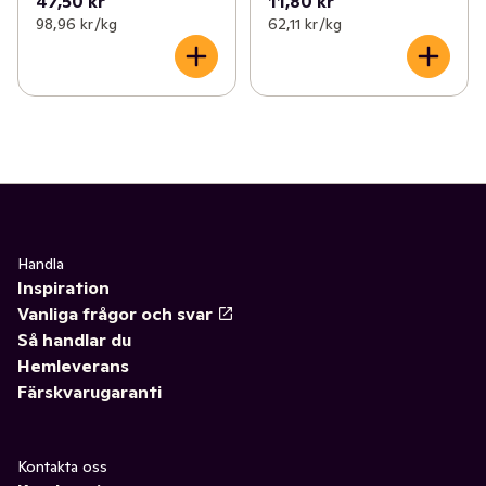
47,50 kr
11,80 kr
98,96 kr /kg
62,11 kr /kg
Handla
Inspiration
Vanliga frågor och svar
Så handlar du
Hemleverans
Färskvarugaranti
Kontakta oss