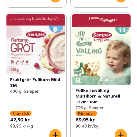
Fruktgröt Fullkorn Mild
8M
Fullkornsvälling
480 g, Semper
Multikorn & Naturell
+12m-36m
725 g, Semper
Prismatch
Prismatch
47,50 kr
69,95 kr
98,96 kr /kg
96,48 kr /kg