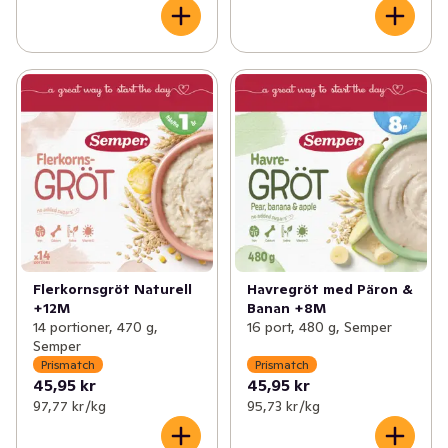
Tänk på att en mångsidig och balanserad kost är en 
viktig grund för sunda vanor. 

Vi tillsätter också fett i vår gröt. Men bara rätt sorts fett. 
Semper gröt innehåller fett från grädde, raps- och 
solrosolja. Det ger den en bra fettsammansättning med 
högt innehåll av omättat fett och en låg halt mättat fett. 
Det är vi stolta över.
Havregröt med Päron &
Flerkornsgröt Naturell
Banan +8M
+12M
16 port, 480 g, Semper
14 portioner, 470 g,
Semper
Prismatch
Prismatch
45,95 kr
45,95 kr
97,77 kr /kg
95,73 kr /kg