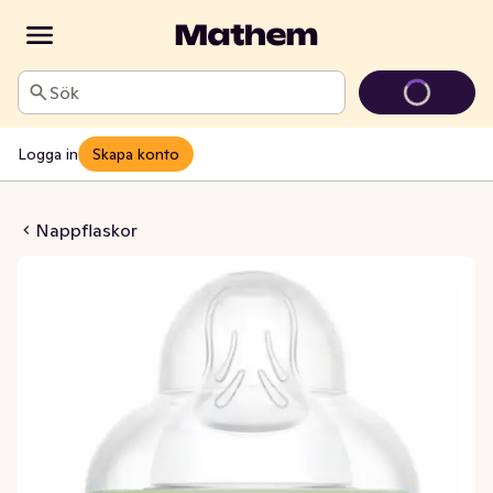
Sök
Logga in
Skapa konto
aska Osorterade Färger
Nappflaskor