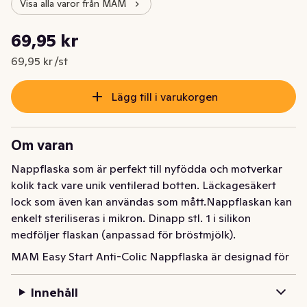
Visa alla varor från MAM
Styckpris: 69,95 kr /st
69,95 kr
Nuvarande pris är: 69,95 kr
69,95 kr /st
Lägg till i varukorgen
Om varan
Nappflaska som är perfekt till nyfödda och motverkar 
kolik tack vare unik ventilerad botten. Läckagesäkert 
lock som även kan användas som mått.Nappflaskan kan 
enkelt steriliseras i mikron. Dinapp stl. 1 i silikon 
medföljer flaskan (anpassad för bröstmjölk).
MAM Easy Start Anti-Colic Nappflaska är designad för 
att motverka kolik och andra vanliga problem som kan 
uppstå vid matning. Det innovativa och patenterade 
Innehåll
antikoliksystemet med en ventil i botten förhindrar att 