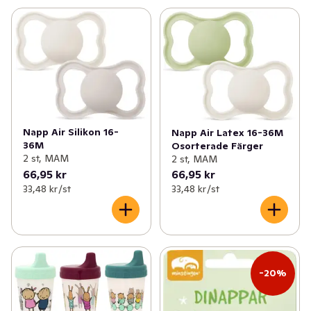
*Fältstudie, Österrike 2011, testad av 73 föräldrar med 
kolikbarn/ Marknadsundersökning, USA 2010, testad av 
35 föräldrar med kolikbarn. **Marknadsundersökning 
2009-2023, testad på 1808 bebisar.  ***Global Product 
Carbon Footprint Study, Österrike 2017, genomförd av 
Denkstatt. "
Napp Air Silikon 16-
Napp Air Latex 16-36M
36M
Osorterade Färger
2 st, MAM
2 st, MAM
66,95 kr
66,95 kr
33,48 kr /st
33,48 kr /st
-20%