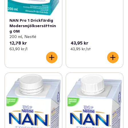
NAN Pro 1 Drickfärdig
Modersmjölksersättnin
g 0M
200 ml, Nestlé
12,78 kr
43,95 kr
63,90 kr /l
43,95 kr /st