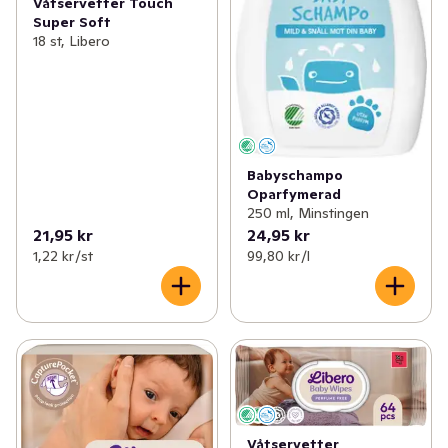
Våtservetter Touch
Super Soft
18 st, Libero
Babyschampo
Oparfymerad
250 ml, Minstingen
21,95 kr
24,95 kr
1,22 kr /st
99,80 kr /l
Våtservetter