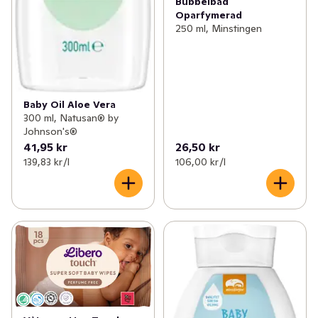
Bubbelbad
Oparfymerad
250 ml, Minstingen
Baby Oil Aloe Vera
300 ml, Natusan® by
Johnson's®
41,95 kr
26,50 kr
139,83 kr /l
106,00 kr /l