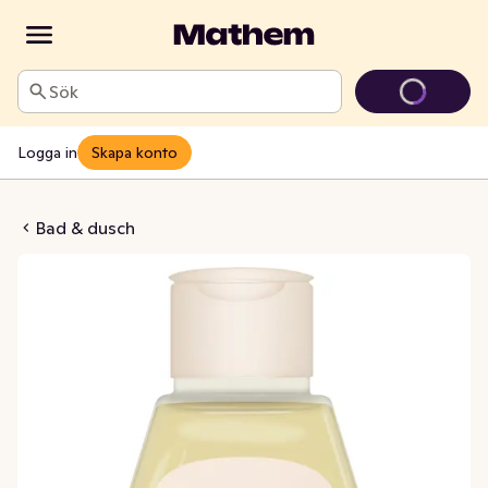
Sök
Logga in
Skapa konto
a Oparfymerad
Bad & dusch