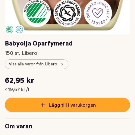
Babyolja Oparfymerad
150 st, Libero
Visa alla varor från Libero
Styckpris: 419,67 kr /l
62,95 kr
Nuvarande pris är: 62,95 kr
419,67 kr /l
Lägg till i varukorgen
Om varan