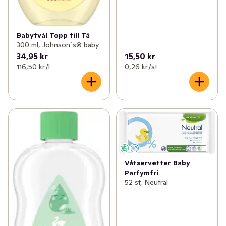
Babytvål Topp till Tå
300 ml, Johnson´s® baby
34,95 kr
15,50 kr
116,50 kr /l
0,26 kr /st
Våtservetter Baby
Parfymfri
52 st, Neutral