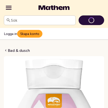
Sök
Logga in
Skapa konto
ad Oparfymerad
Bad & dusch