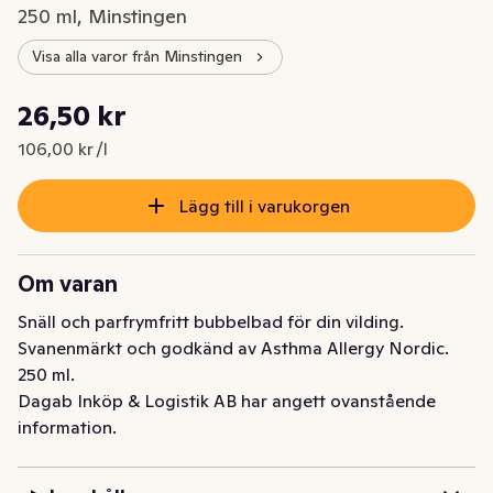
250 ml, Minstingen
Visa alla varor från Minstingen
Styckpris: 106,00 kr /l
26,50 kr
Nuvarande pris är: 26,50 kr
106,00 kr /l
Lägg till i varukorgen
Om varan
Snäll och parfrymfritt bubbelbad för din vilding. 
Svanenmärkt och godkänd av Asthma Allergy Nordic. 
250 ml.
Dagab Inköp & Logistik AB har angett ovanstående
information.