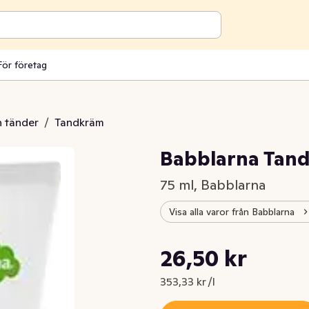
För företag
 tänder
/
Tandkräm
Babblarna Tand
75 ml, Babblarna
Visa alla varor från Babblarna
Styckpris: 353,33 kr /l
26,50 kr
Nuvarande pris är: 26,50 kr
353,33 kr /l