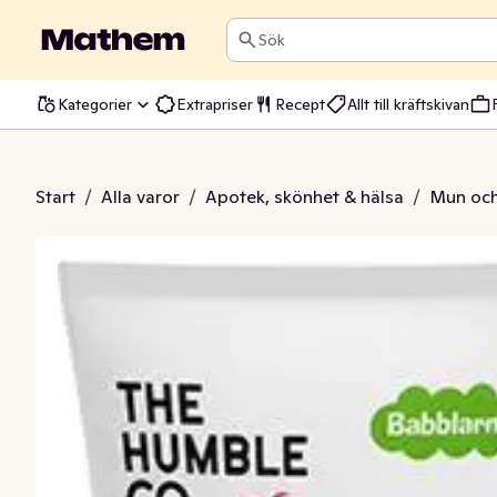
Sök
Kategorier
Extrapriser
Recept
Allt till kräftskivan
dkräm Jordgubb 0-6 År
Start
/
Alla varor
/
Apotek, skönhet & hälsa
/
Mun och