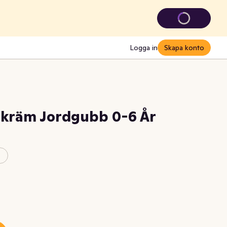
Logga in
Skapa konto
kräm Jordgubb 0-6 År