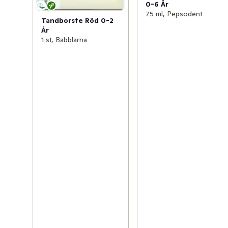
0-6 År
75 ml, Pepsodent
Tandborste Röd 0-2
År
1 st, Babblarna