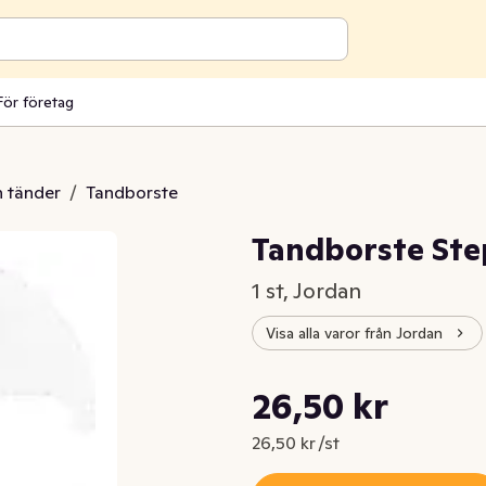
För företag
 tänder
/
Tandborste
Tandborste Step
1 st, Jordan
Visa alla varor från Jordan
Styckpris: 26,50 kr /st
26,50 kr
Nuvarande pris är: 26,50 kr
26,50 kr /st