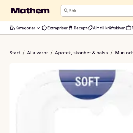
Sök
Kategorier
Extrapriser
Recept
Allt till kräftskivan
 Step by Step 3-5 År
Start
/
Alla varor
/
Apotek, skönhet & hälsa
/
Mun och