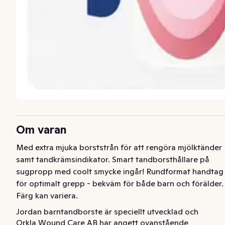
Om varan
Med extra mjuka borststrån för att rengöra mjölktänder 
samt tandkrämsindikator. Smart tandborsthållare på 
sugpropp med coolt smycke ingår! Rundformat handtag 
för optimalt grepp - bekväm för både barn och förälder. 
Färg kan variera.
Jordan barntandborste är speciellt utvecklad och 
Orkla Wound Care AB har angett ovanstående
anpassad för barn 3-5år. Det runda borsthuvudet med 