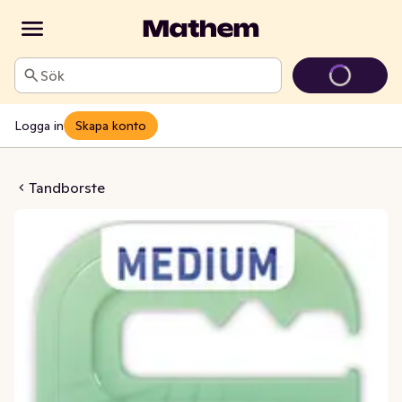
Sök
Logga in
Skapa konto
ividual Clean Medium
Tandborste