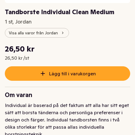
Tandborste Individual Clean Medium
1 st, Jordan
Visa alla varor från Jordan
Styckpris: 26,50 kr /st
26,50 kr
Nuvarande pris är: 26,50 kr
26,50 kr /st
Lägg till i varukorgen
Om varan
Individual är baserad på det faktum att alla har sitt eget 
sätt att borsta tänderna och personliga preferenser i 
design och färger. Individual tandborsten finns i två 
olika storlekar för att passa allas individuella 
borstningsteknik.