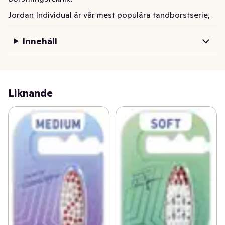
Jordan Individual är vår mest populära tandborstserie, 
skapad för att kombinera funktion och stil. Serien 
erbjuder två varianter: Reach och Clean, så att du kan 
Innehåll
välja den som passar ditt sätt att borsta tänderna. 

Individual Clean är designad för effektiva borstare som 
har ett hårdare grepp om tandborsten och kraftigare 
Liknande
rörelser. Mellanstort borsthuvud och bredare handtag 
för säkert grepp och optimal rengöring. Individual Clean 
har korsade borststrån och aktiv tip för effektiv 
rengöring, även bakom hörntänderna. Finns med 8 unika 
designs, vilken du får blir en överraskning! Kommer med 
medium borst.