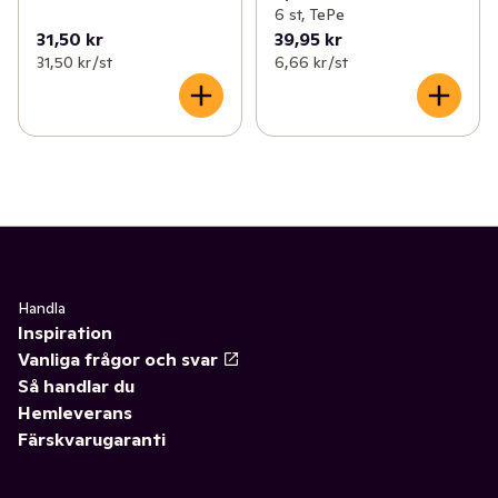
6 st, TePe
31,50 kr
39,95 kr
31,50 kr /st
6,66 kr /st
Handla
Inspiration
Vanliga frågor och svar
Så handlar du
Hemleverans
Färskvarugaranti