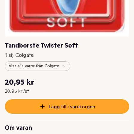
Tandborste Twister Soft
1 st, Colgate
Visa alla varor från Colgate
Styckpris: 20,95 kr /st
20,95 kr
Nuvarande pris är: 20,95 kr
20,95 kr /st
Lägg till i varukorgen
Om varan