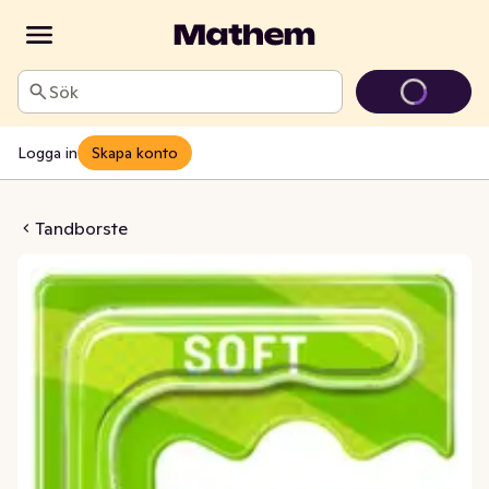
Sök
Logga in
Skapa konto
te Twister Soft
Tandborste