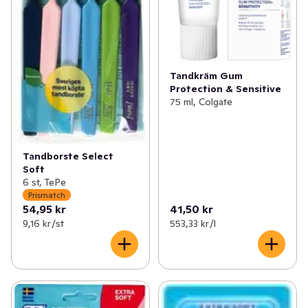
Tandkräm Gum
Protection & Sensitive
75 ml, Colgate
Tandborste Select
Soft
6 st, TePe
Prismatch
54,95 kr
41,50 kr
9,16 kr /st
553,33 kr /l