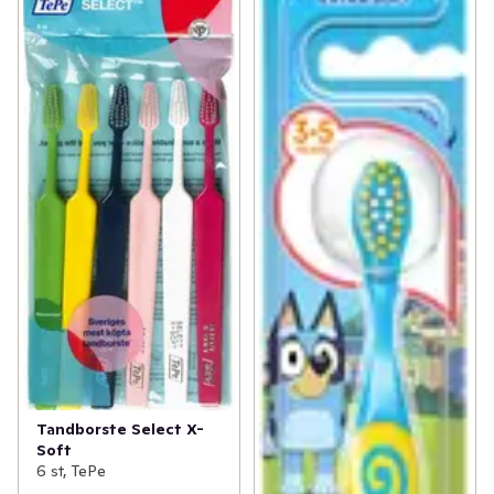
Tandborste Select X-
Soft
6 st, TePe