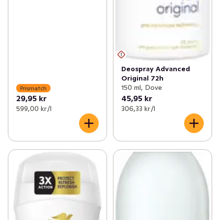
Deospray Advanced
Original 72h
150 ml, Dove
Prismatch
29,95 kr
45,95 kr
599,00 kr /l
306,33 kr /l