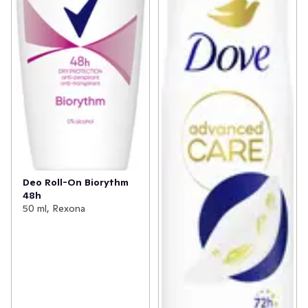
Deo Roll-On Biorythm
48h
50 ml, Rexona