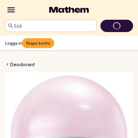
Sök
Logga in
Skapa konto
 Pearl & Beauty 72h
Deodorant