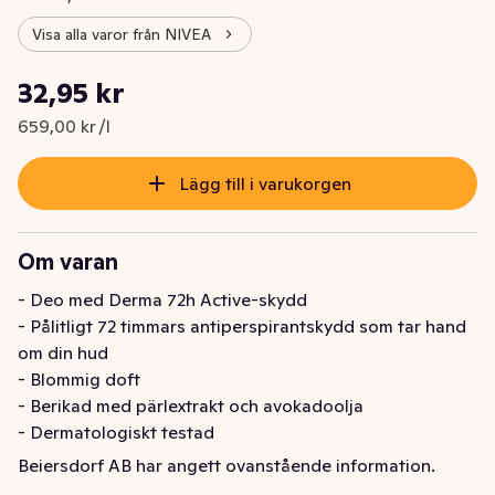
Visa alla varor från NIVEA
Styckpris: 659,00 kr /l
32,95 kr
Nuvarande pris är: 32,95 kr
659,00 kr /l
Lägg till i varukorgen
Om varan
- Deo med Derma 72h Active-skydd

- Pålitligt 72 timmars antiperspirantskydd som tar hand 
om din hud

- Blommig doft

- Berikad med pärlextrakt och avokadoolja 

- Dermatologiskt testad

NIVEA Pearl & Beauty Anti-Perspirant är en pålitlig deo 
Beiersdorf AB har angett ovanstående information.
roll on som ger dig 72 timmars effektivt skydd mot svett 