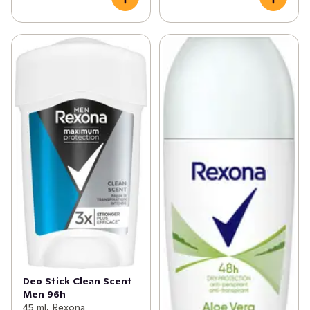
självsäker. 

Vårt huvuduppdrag på Rexona är att veta allt om 
svettning. Det vi lär oss och vet leder ständigt till nya 
produktinnovationer. Vad som än händer under din dag 
är du redo för det! En promenad till jobbet och en fest 
på kvällen. Att välja en outfit som passar båda är svårt. 
Men att välja antiperspirant är det inte. Det är tack vare 
antiperspiranter för kvinnor som utvecklats av Rexona, 
som exempelvis Rexona Bright Bouquet Roll-on.
Deo Stick Clean Scent
Men 96h
45 ml, Rexona