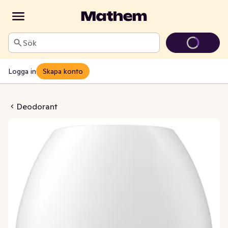
Sök
Logga in
Skapa konto
Bright Bouquet 72h
Deodorant