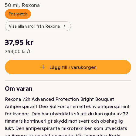
50 ml, Rexona
Prismatch
Visa alla varor från Rexona
Styckpris: 759,00 kr /l
37,95 kr
Nuvarande pris är: 37,95 kr
759,00 kr /l
Lägg till i varukorgen
Om varan
Rexona 72h Advanced Protection Bright Bouquet 
Antiperspirant Deo Roll-on är en effektiv antiperspirant 
för kvinnor. Den har utvecklats så att du kan njuta av 72 
timmars kontinuerligt skydd mot svett och obehaglig 
lukt. Den antiperspiranta mikrotekniken som utvecklats 
av Rexona är revolutionerande. Vår innovativa Body 