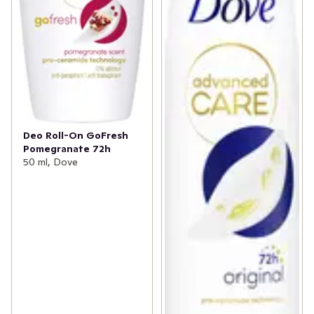
Deo Roll-On GoFresh
Pomegranate 72h
50 ml, Dove