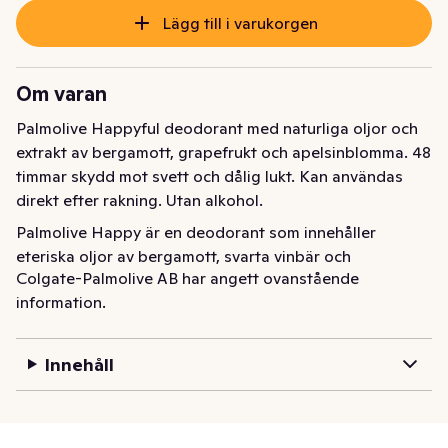
Lägg till i varukorgen
Om varan
Palmolive Happyful deodorant med naturliga oljor och 
extrakt av bergamott, grapefrukt och apelsinblomma. 48 
timmar skydd mot svett och dålig lukt. Kan användas 
direkt efter rakning. Utan alkohol.
Palmolive Happy är en deodorant som innehåller 
eteriska oljor av bergamott, svarta vinbär och 
Colgate-Palmolive AB har angett ovanstående
apelsinblomma. Den skyddar mot obehagliga lukter, och 
information.
den spännande doften omsluter dig i en aura av ljus och 
glädje.
Innehåll