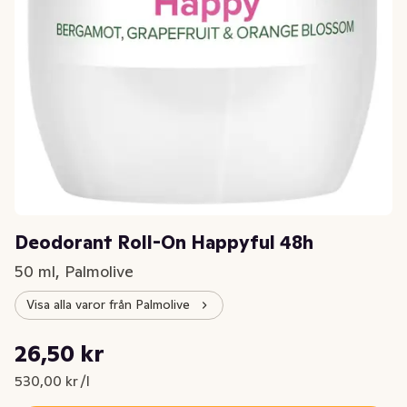
Deodorant Roll-On Happyful 48h
50 ml, Palmolive
Visa alla varor från Palmolive
Styckpris: 530,00 kr /l
26,50 kr
Nuvarande pris är: 26,50 kr
530,00 kr /l