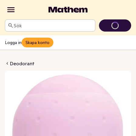
Sök
Logga in
Skapa konto
ll-On Happyful 48h
Deodorant