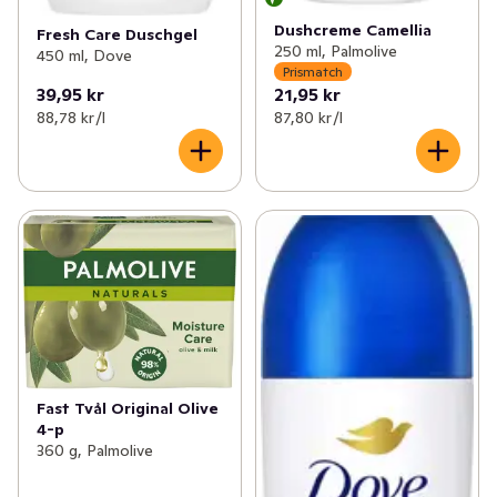
Dushcreme Camellia
Fresh Care Duschgel
250 ml, Palmolive
450 ml, Dove
Prismatch
39,95 kr
21,95 kr
88,78 kr /l
87,80 kr /l
Fast Tvål Original Olive
4-p
360 g, Palmolive