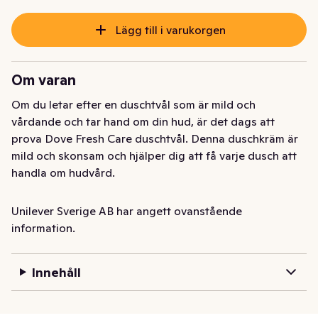
Lägg till i varukorgen
Om varan
Om du letar efter en duschtvål som är mild och 
vårdande och tar hand om din hud, är det dags att 
prova Dove Fresh Care duschtvål. Denna duschkräm är 
mild och skonsam och hjälper dig att få varje dusch att 
handla om hudvård.

Dove Fresh Care är speciellt framtagen för att vara mild 
Unilever Sverige AB har angett ovanstående
och skonsam mot huden. Den innehåller 100% 
information.
skonsamma ingredienser och 0% sulfat SLES och 
rengör och vårdar huden så att den blir mjukare och 
Innehåll
lenare efter bara en dusch. Dove Fresh Care tar inte 
bort hudens naturliga fukt, så att huden förblir 
återfuktad och mjuk. Den ger också näring till huden 