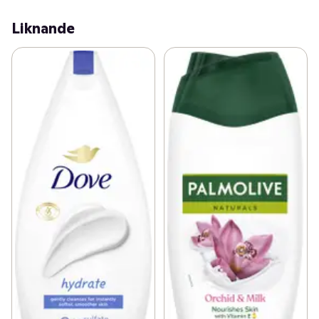
samt är mikrobiomvänlig.

Liknande
Fuktig hud är mer mottaglig för krämer och serum, så 
efter duschen är det perfekta tillfället att "låsa in" 
fukten. Efter att du använt en duschkräm kan du 
applicera din favoritfuktkräm från Dove när du klivit ur 
duschen. Din hud kommer att se fräschare ut och 
kännas mjukare och lenare.

Så här använder du Dove Fresh Care: 

Pressa ut en generös mängd Dove Fresh Care duschtvål 
i handflatorna. Massera sedan in den återfuktande 
duschkrämen i huden och skölj av för att få en mjuk och 
len hud.

På Dove är vår vision en värld där skönhet är en källa till 
självförtroende, inte ångest. Så vi har ett uppdrag att 
hjälpa nästa generations kvinnor att utveckla en positiv 