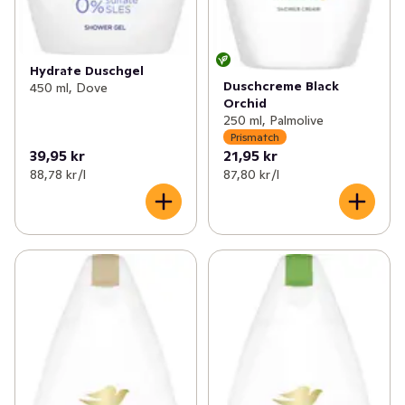
relation till hur de ser ut.

Globalt sett testas Dove aldrig på djur och är 
Hydrate Duschgel
certifierade med PETA Cruelty Free.

Duschcreme Black
450 ml, Dove
Orchid
250 ml, Palmolive
* 92 % av ingredienserna bryts ned till koldioxid, vatten 
Prismatch
och mineraler (OECD testmetoder 301,302 och/eller 
39,95 kr
21,95 kr
310).

88,78 kr /l
87,80 kr /l
** Flaska exklusive lock och etiketter