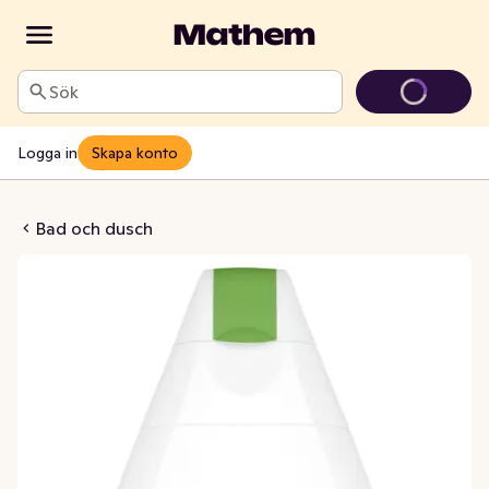
Sök
Logga in
Skapa konto
Care Duschgel
Bad och dusch