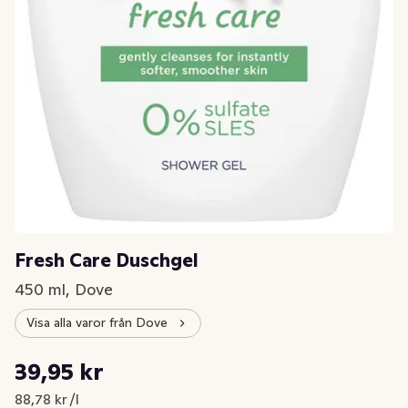
Fresh Care Duschgel
450 ml, Dove
Visa alla varor från Dove
Styckpris: 88,78 kr /l
39,95 kr
Nuvarande pris är: 39,95 kr
88,78 kr /l