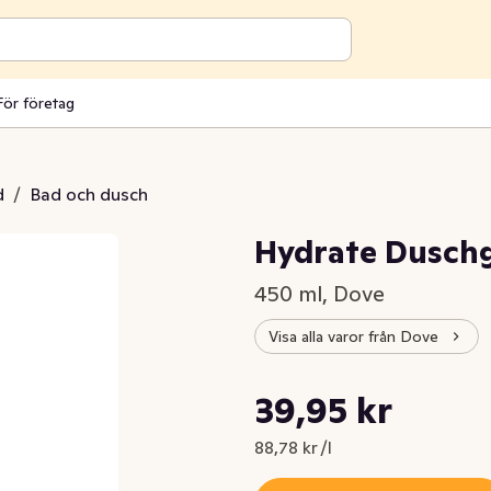
För företag
d
/
Bad och dusch
Hydrate Dusch
450 ml, Dove
Visa alla varor från Dove
Styckpris: 88,78 kr /l
39,95 kr
Nuvarande pris är: 39,95 kr
88,78 kr /l