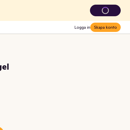
Logga in
Skapa konto
gel