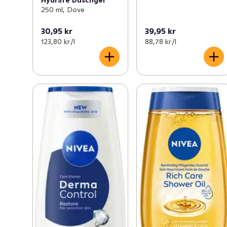
certifierade med PETA Cruelty Free.

250 ml, Dove
* 92 % av ingredienserna bryts ned till koldioxid, vatten 
30,95 kr
39,95 kr
och mineraler (OECD testmetoder 301,302 och/eller 
123,80 kr /l
88,78 kr /l
310).

** Flaska exklusive lock och etiketter