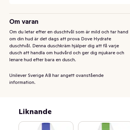
Om varan
Om du letar efter en duschtvål som är mild och tar hand 
om din hud är det dags att prova Dove Hydrate 
duschtvål. Denna duschkräm hjälper dig att få varje 
dusch att handla om hudvård och ger dig mjukare och 
lenare hud efter bara en dusch.

Dove Hydrate är speciellt framtagen för att vara mild 
Unilever Sverige AB har angett ovanstående
mot huden och innehåller 100 % skonsamma 
information.
ingredienser och 0 % sulfat SLES. Den rengör och 
vårdar varsamt och tar inte bort hudens naturliga fukt, 
så att huden förblir återfuktad och mjuk. Den ger också 
näring åt huden och är mikrobiomvänlig.

Liknande
Fuktig hud är mer mottaglig för krämer och serum, så 
efter duschen är det perfekta tillfället att "låsa in" 