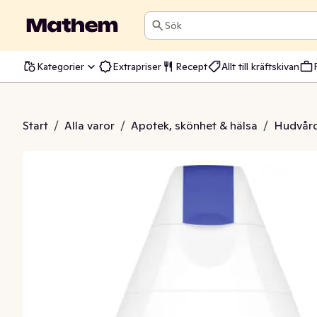
Sök
Kategorier
Extrapriser
Recept
Allt till kräftskivan
ate Duschgel
Start
/
Alla varor
/
Apotek, skönhet & hälsa
/
Hudvår