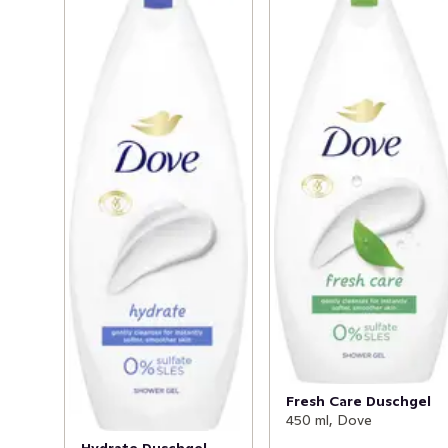
fukten. Efter att du använt en duschkräm kan du 
applicera din favoritfuktkräm från Dove när du klivit ur 
duschen. Din hud kommer att se fräschare ut och kännas 
mjukare och lenare.

Så här använder du Dove Hydrate: 

Pressa ut en generös mängd Dove Hydrate duschtvål i 
handflatorna. Massera sedan in den återfuktande 
duschkrämen i huden och skölj av för att få en mjuk och 
len hud

På Dove är vår vision en värld där skönhet är en källa till 
självförtroende, inte ångest. Så vi har ett uppdrag att 
hjälpa nästa generations kvinnor att utveckla en positiv 
relation till hur de ser ut.

Fresh Care Duschgel
450 ml, Dove
Globalt sett testas Dove aldrig på djur och är 
Hydrate Duschgel