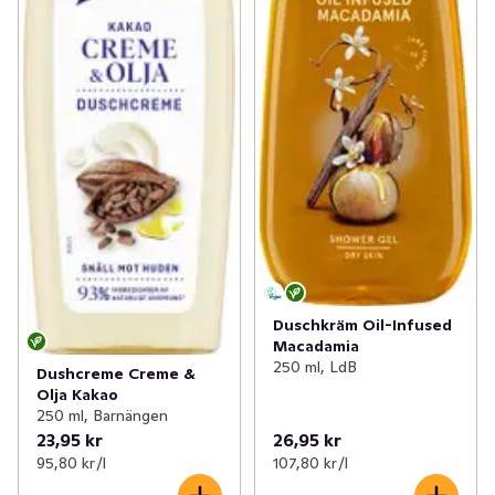
Duschkräm Oil-Infused
Macadamia
250 ml, LdB
Dushcreme Creme &
Olja Kakao
250 ml, Barnängen
23,95 kr
26,95 kr
95,80 kr /l
107,80 kr /l