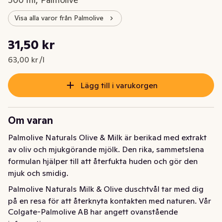
Visa alla varor från Palmolive
Styckpris: 63,00 kr /l
31,50 kr
Nuvarande pris är: 31,50 kr
63,00 kr /l
Lägg till i varukorgen
Om varan
Palmolive Naturals Olive & Milk är berikad med extrakt 
av oliv och mjukgörande mjölk. Den rika, sammetslena 
formulan hjälper till att återfukta huden och gör den 
mjuk och smidig.
Palmolive Naturals Milk & Olive duschtvål tar med dig 
på en resa för att återknyta kontakten med naturen. Vår 
Colgate-Palmolive AB har angett ovanstående
veganska duschtvål har välkända ingredienser av 95% 