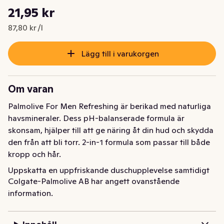
Styckpris: 87,80 kr /l
21,95 kr
Nuvarande pris är: 21,95 kr
87,80 kr /l
Lägg till i varukorgen
Om varan
Palmolive For Men Refreshing är berikad med naturliga 
havsmineraler. Dess pH-balanserade formula är 
skonsam, hjälper till att ge näring åt din hud och skydda 
den från att bli torr. 2-in-1 formula som passar till både 
kropp och hår.
Uppskatta en uppfriskande duschupplevelse samtidigt 
Colgate-Palmolive AB har angett ovanstående
som du återupptäcker naturen med Palmolive Men 
information.
Refreshing 3-in-1. Den är perfekt för din kropp, ditt 
ansikte och ditt hår, och innehåller eteriska oljor från 
eukalyptus samt extrakt av havssalt. Vår manliga 