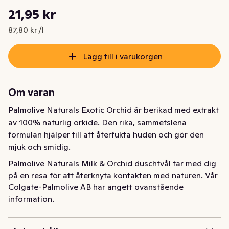
Styckpris: 87,80 kr /l
21,95 kr
Nuvarande pris är: 21,95 kr
87,80 kr /l
Lägg till i varukorgen
Om varan
Palmolive Naturals Exotic Orchid är berikad med extrakt 
av 100% naturlig orkide. Den rika, sammetslena 
formulan hjälper till att återfukta huden och gör den 
mjuk och smidig.
Palmolive Naturals Milk & Orchid duschtvål tar med dig 
på en resa för att återknyta kontakten med naturen. Vår 
Colgate-Palmolive AB har angett ovanstående
veganska duschtvål har välkända ingredienser av 95% 
information.
naturligt ursprung, en 95% biologiskt nedbrytbar 
formula och en återvinningsbar förpackning. Vår 
duschkräm har en mild formula som är dermatologiskt 