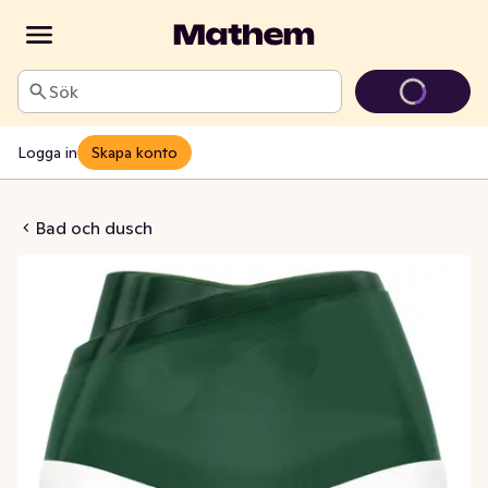
Sök
Logga in
Skapa konto
me Black Orchid
Bad och dusch