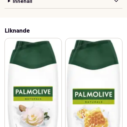
Innehåll
testad och lämnar din hud underbart mjuk och len.
Liknande